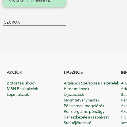
POSTAKÉSZ TERMÉKEK
SZŰRŐK
AKCIÓK
HASZNOS
IN
Biztosítási akciók
Általános Szerződési Feltételek
A M
MBH Bank akciók
Hirdetmények
Ada
Lejárt akciók
Díjszabások
Bes
Nyomtatványminták
Kar
Pénzmosás-megelőzés
Aka
Pénzforgalmi, pénzügyi
Aka
panaszkezelési szabályzat
Hiv
Süti tájékoztató
üze