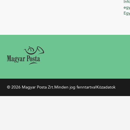
Inf
egy
Eg
© 2026 Magyar Posta Zrt.
Minden jog fenntartva!
Közadatok