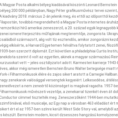
A Magyar Posta alkalmi bélyeg kiadásával köszönti Leonard Bernstein 
bélyeg 200 000 példányban, Nagy Péter grafikusművész tervei szerint
A kiadvány 2018. március 2-án jelenik meg, és ettől az időponttól kez
Filapostán, továbbá megrendelhető a Magyar Posta internetes áruház
nemzetközi hírű amerikai zeneszerző, a 20. század egyik legnagyobb 
zenei ismeretterjesztés műfajának megteremtője, zongorista. Ukrajnáb
családból származott, alig volt tíz esztendős, amikor zongorázni kez
végig elkísérte, a Harvard Egyetemen felváltva folytatott zenei, filozófi
1939-ben szerzett diplomát. Ezt követően a philadelphiai Curtis Instit
anekdota szerint ő volt az egyetlen, akinek a magyar származású Rein
kurzusokat vett – jeles osztályzatot adott. Karmesteri karrierje 1943-
éves, akkor még ismeretlen Bernstein Bruno Walter betegsége miatt n
York-i Filharmonikusok élére és zajos sikert aratott a Carnegie Hallba
nagy zenekarok valósággal versengtek kegyeiért. Lelkesedése, átéléssel
zeneélvezet a nem zeneértő közönséget is magával ragadta. 1957-ben 
Filharmonikusok művészeti vezetője, a zenekarral tizenkét éven át do
Conductor címmel tisztelték meg. Zeneszerzőként 1944-ben mutatkoz
szimfóniával, első musicalje, az Egy nap a városban 463 előadást ért 
sikert ért el az 1957-ben színre került West Side Story-val, amelyből 
is készült. Bernstein modern, kicsit dzsesszes hangzású komolyzenei