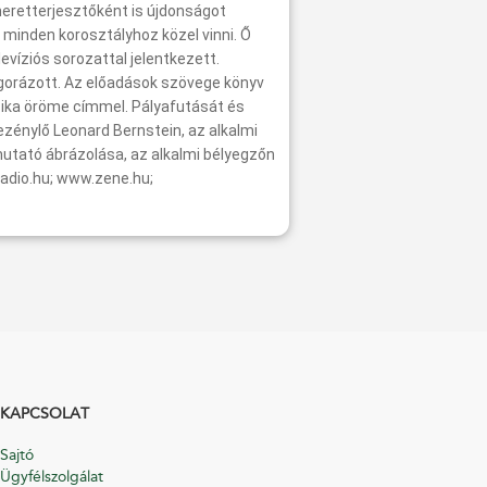
smeretterjesztőként is újdonságot
 minden korosztályhoz közel vinni. Ő
evíziós sorozattal jelentkezett.
ngorázott. Az előadások szövege könyv
ika öröme címmel. Pályafutását és
ezénylő Leonard Bernstein, az alkalmi
mutató ábrázolása, az alkalmi bélyegzőn
radio.hu; www.zene.hu;
KAPCSOLAT
Sajtó
Ügyfélszolgálat