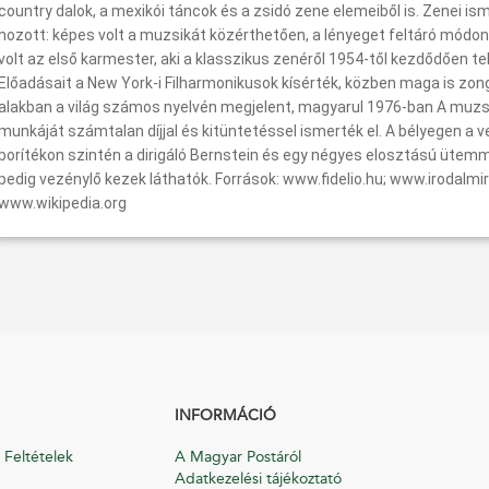
country dalok, a mexikói táncok és a zsidó zene elemeiből is. Zenei i
hozott: képes volt a muzsikát közérthetően, a lényeget feltáró módon
volt az első karmester, aki a klasszikus zenéről 1954-től kezdődően tel
Előadásait a New York-i Filharmonikusok kísérték, közben maga is zo
alakban a világ számos nyelvén megjelent, magyarul 1976-ban A muzs
munkáját számtalan díjjal és kitüntetéssel ismerték el. A bélyegen a v
borítékon szintén a dirigáló Bernstein és egy négyes elosztású ütem
pedig vezénylő kezek láthatók. Források: www.fidelio.hu; www.irodalmi
www.wikipedia.org
INFORMÁCIÓ
 Feltételek
A Magyar Postáról
Adatkezelési tájékoztató