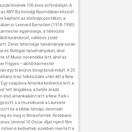
születésének 100 éves évfordulóját. A
, az ANY Biztonsági Nyomdában készült.
dve kapható az elsőnapi postákon, a
ában is. Leonard Bernstein (1918-1990)
karmester egyénisége, a televíziós
ól kivándorolt, vallásos zsidó
dett. Zenei tehetsége tanulmányai során
ai és filológiai tanulmányokat, ahol
ute of Music növendéke lett, ahol az
er Frigyes – akitől karmester
ban egy bravúros beugrással indult. A 25
éhány órás felkészülés után állt a New
n. Egy csapásra Amerika kedvence lett, a
 telt dirigálása, a belőle áradó
első amerikaiként lett a New York-i
lgozott, s a muzsikusok a Laureate
ott be a bibliai témájú Jeremiah
meg és meg is filmesítették. Kirobbanó
azonos címmel 10 Oscar-díjat nyerő film
 művei is kedveltek, ezekben merített a