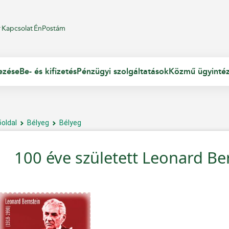
r
Kapcsolat
ÉnPostám
ezése
Be- és kifizetés
Pénzügyi szolgáltatások
Közmű ügyinté
őoldal
Bélyeg
Bélyeg
100 éve született Leonard Be