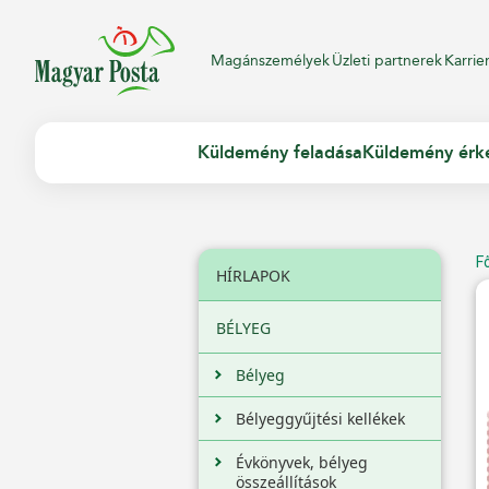
Magánszemélyek
Üzleti partnerek
Karrie
Küldemény feladása
Küldemény érk
F
HÍRLAPOK
BÉLYEG
Bélyeg
Bélyeggyűjtési kellékek
Évkönyvek, bélyeg
összeállítások