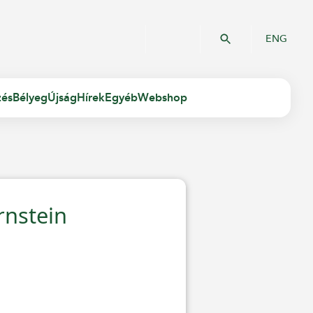
ENG
zés
Bélyeg
Újság
Hírek
Egyéb
Webshop
rnstein