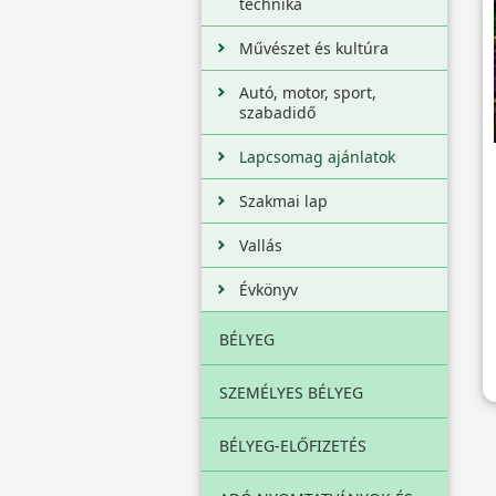
technika
Művészet és kultúra
Autó, motor, sport,
szabadidő
Lapcsomag ajánlatok
Szakmai lap
Vallás
Évkönyv
BÉLYEG
SZEMÉLYES BÉLYEG
BÉLYEG-ELŐFIZETÉS