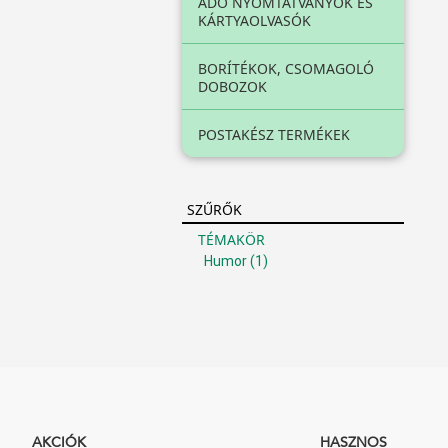
ADÓ NYOMTATVÁNYOK ÉS
KÁRTYAOLVASÓK
BORÍTÉKOK, CSOMAGOLÓ
DOBOZOK
POSTAKÉSZ TERMÉKEK
SZŰRŐK
TÉMAKÖR
Humor
(1)
AKCIÓK
HASZNOS