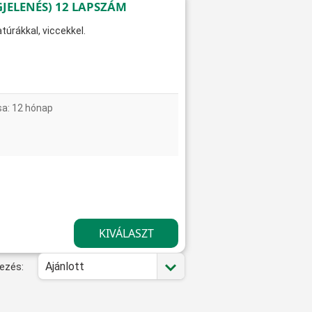
JELENÉS) 12 LAPSZÁM
túrákkal, viccekkel.
sa: 12 hónap
Ajánlott
ezés: