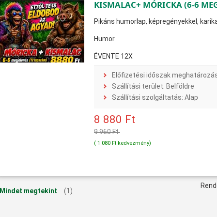
KISMALAC+ MÓRICKA (6-6 MEG
Pikáns humorlap, képregényekkel, karika
Humor
ÉVENTE 12X
Előfizetési időszak meghatározá
Szállítási terület: Belföldre
Szállítási szolgáltatás: Alap
8 880 Ft
9 960 Ft
( 1 080 Ft kedvezmény)
Rend
Mindet megtekint
(1)