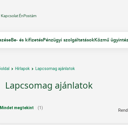
r
Kapcsolat
ÉnPostám
ezése
Be- és kifizetés
Pénzügyi szolgáltatások
Közmű ügyinté
őoldal
Hírlapok
Lapcsomag ajánlatok
Lapcsomag ajánlatok
Mindet megtekint
(1)
Rend