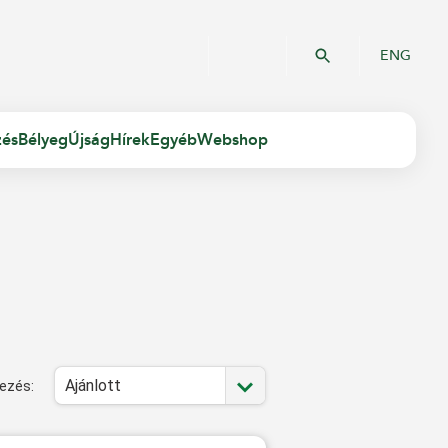
ENG
zés
Bélyeg
Újság
Hírek
Egyéb
Webshop
Ajánlott
ezés: