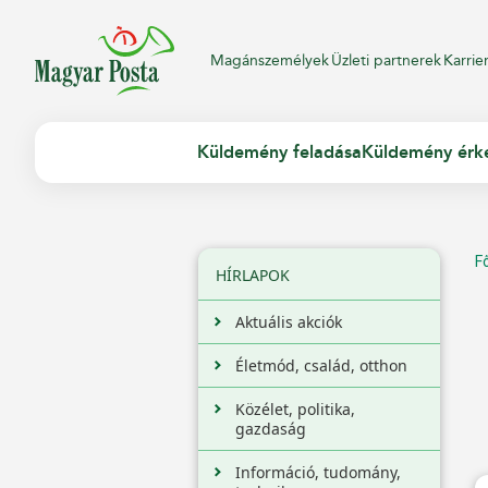
Magánszemélyek
Üzleti partnerek
Karrie
Küldemény feladása
Küldemény érk
F
HÍRLAPOK
Aktuális akciók
Életmód, család, otthon
Közélet, politika,
gazdaság
Információ, tudomány,