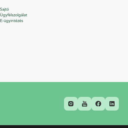
Sajtó
Ügyfélszolgálat
E-ügyintézés