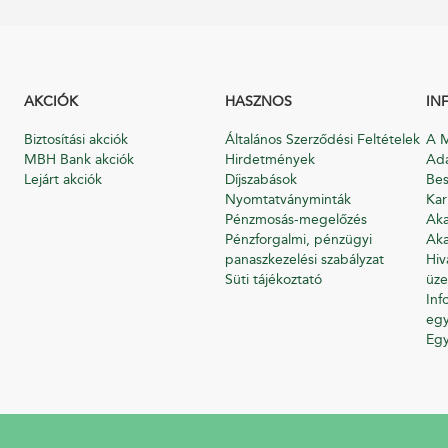
AKCIÓK
HASZNOS
IN
Biztosítási akciók
Általános Szerződési Feltételek
A M
MBH Bank akciók
Hirdetmények
Ada
Lejárt akciók
Díjszabások
Bes
Nyomtatványminták
Kar
Pénzmosás-megelőzés
Aka
Pénzforgalmi, pénzügyi
Aka
panaszkezelési szabályzat
Hiv
Süti tájékoztató
üze
Inf
egy
Eg