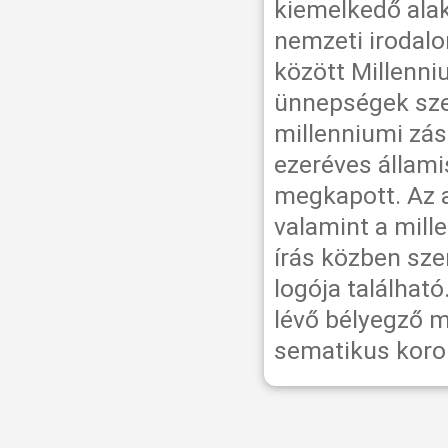
kiemelkedő alak
nemzeti irodalo
között Millenn
ünnepségek szer
millenniumi zás
ezeréves állami
megkapott. Az a
valamint a mill
írás közben sze
logója találhat
lévő bélyegző m
sematikus koron