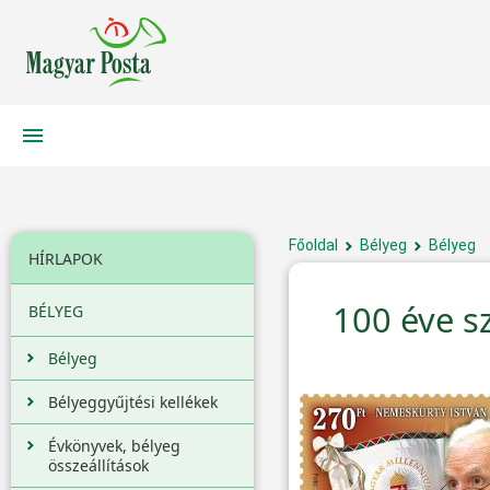
Főoldal
Bélyeg
Bélyeg
HÍRLAPOK
100 éve s
BÉLYEG
Bélyeg
Bélyeggyűjtési kellékek
Évkönyvek, bélyeg
összeállítások