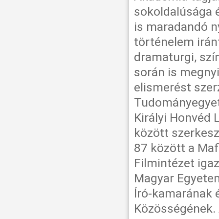
sokoldalúsága é
is maradandó n
történelem irán
dramaturgi, szí
során is megnyi
elismerést szer
Tudományegyete
Királyi Honvéd 
között szerkesz
87 között a Maf
Filmintézet igaz
Magyar Egyetem
Író-kamarának é
Közösségének. A