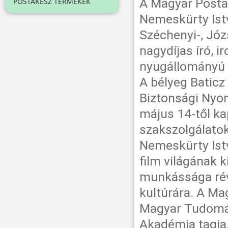
A Magyar Posta 
POSTAKÉSZ TERMÉKEK
Nemeskürty Istv
Széchenyi-, Józs
nagydíjas író, i
nyugállományú 
A bélyeg Baticz
Biztonsági Nyo
május 14-től kap
szakszolgálato
Nemeskürty Ist
film világának 
munkássága rév
kultúrára. A Ma
Magyar Tudomá
Akadémia tagja.