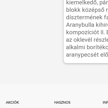
kiemelkedő, pár
blokk középső 
dísztermének fal
Aranybulla kihi
kompozíciót II. 
az oklevél rész
alkalmi borítéko
aranypecsét előo
AKCIÓK
HASZNOS
IN