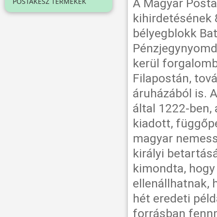
A Magyar Posta 
POSTAKÉSZ TERMÉKEK
kihirdetésének 
bélyegblokk Bat
Pénzjegynyomdá
kerül forgalomb
Filapostán, to
áruházából is. A
által 1222-ben,
kiadott, függőpe
magyar nemesség
királyi betartás
kimondta, hogy
ellenállhatnak,
hét eredeti pél
forrásban fennm