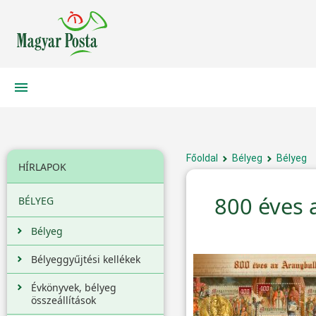
Főoldal
Bélyeg
Bélyeg
HÍRLAPOK
800 éves 
BÉLYEG
Bélyeg
Bélyeggyűjtési kellékek
Évkönyvek, bélyeg
összeállítások