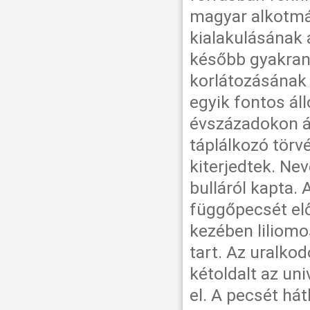
magyar alkotmá
kialakulásának a
később gyakran 
korlátozásának 
egyik fontos ál
évszázadokon át
táplálkozó törv
kiterjedtek. Nevé
bulláról kapta.
függőpecsét elől
kezében liliomo
tart. Az uralkod
kétoldalt az un
el. A pecsét hát