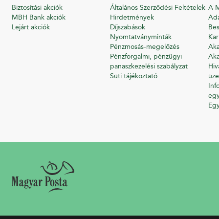
Biztosítási akciók
Általános Szerződési Feltételek
A M
MBH Bank akciók
Hirdetmények
Ada
Lejárt akciók
Díjszabások
Bes
Nyomtatványminták
Kar
Pénzmosás-megelőzés
Aka
Pénzforgalmi, pénzügyi
Aka
panaszkezelési szabályzat
Hiv
Süti tájékoztató
üze
Inf
egy
Eg