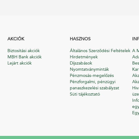
AKCIÓK
HASZNOS
IN
Biztosítási akciók
Általános Szerződési Feltételek
A M
MBH Bank akciók
Hirdetmények
Ada
Lejárt akciók
Díjszabások
Bes
Nyomtatványminták
Kar
Pénzmosás-megelőzés
Aka
Pénzforgalmi, pénzügyi
Aka
panaszkezelési szabályzat
Hiv
Süti tájékoztató
üze
Inf
egy
Eg