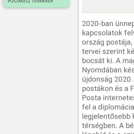
POSTAKÉSZ TERMÉKEK
2020-ban ünnep
kapcsolatok fel
ország postája
tervei szerint 
bocsát ki. A ma
Nyomdában kész
újdonság 2020. 
postákon és a 
Posta internete
fel a diplomáci
legjelentősebb 
térségben. A b