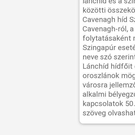
lánchíd és a sz
közötti összekö
Cavenagh híd Sz
Cavenagh-ról, a
folytatásaként 
Szingapúr eset
neve szó szerin
Lánchíd hídfőit 
oroszlánok mögö
városra jellemző
alkalmi bélyegz
kapcsolatok 50.
szöveg olvasha