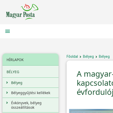
Főoldal
Bélyeg
Bélyeg
HÍRLAPOK
A magyar–
BÉLYEG
kapcsolat
Bélyeg
évforduló
Bélyeggyűjtési kellékek
Évkönyvek, bélyeg
összeállítások