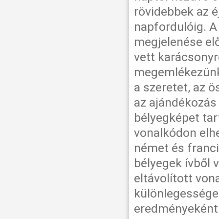
rövidebbek az é
napfordulóig. 
megjelenése elő
vett karácsonyr
megemlékezünk. 
a szeretet, az 
az ajándékozás 
bélyegképet tar
vonalkódon elhe
német és franci
bélyegek ívből 
eltávolított von
különlegessége
eredményeként 