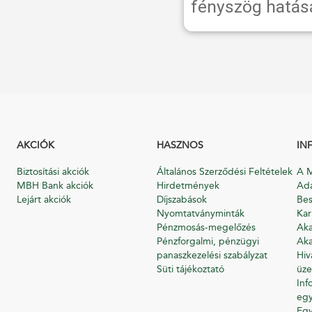
fényszög hatásá
AKCIÓK
HASZNOS
IN
Biztosítási akciók
Általános Szerződési Feltételek
A M
MBH Bank akciók
Hirdetmények
Ada
Lejárt akciók
Díjszabások
Bes
Nyomtatványminták
Kar
Pénzmosás-megelőzés
Aka
Pénzforgalmi, pénzügyi
Aka
panaszkezelési szabályzat
Hiv
Süti tájékoztató
üze
Inf
egy
Eg