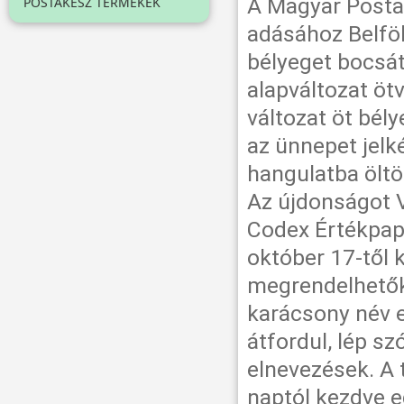
A Magyar Posta
POSTAKÉSZ TERMÉKEK
adásához Belföl
bélyeget bocsát 
alapváltozat öt
változat öt bél
az ünnepet jelk
hangulatba öltöz
Az újdonságot V
Codex Értékpapí
október 17-től 
megrendelhetők 
karácsony név er
átfordul, lép sz
elnevezések. A 
naptól kezdve 