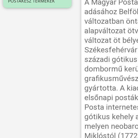
A Magyar Posta
POSTAKÉSZ TERMÉKEK
adásához Belföld
változatban önt
alapváltozat öt
változat öt bél
Székesfehérvár
századi gótikus 
dombormű kerül
grafikusművész
gyártotta. A ki
elsőnapi posták
Posta internete
gótikus kehely 
melyen neobarok
Miklóstól (1772