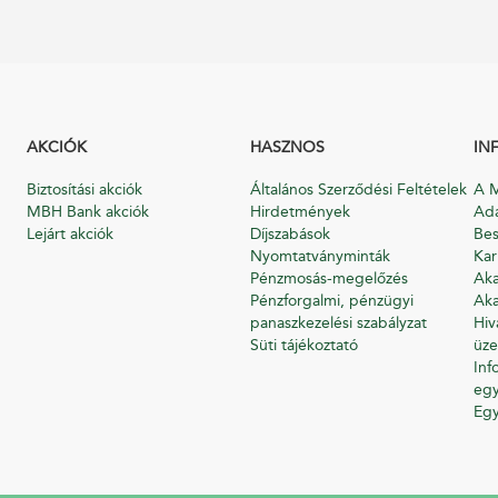
AKCIÓK
HASZNOS
IN
Biztosítási akciók
Általános Szerződési Feltételek
A M
MBH Bank akciók
Hirdetmények
Ada
Lejárt akciók
Díjszabások
Bes
Nyomtatványminták
Kar
Pénzmosás-megelőzés
Aka
Pénzforgalmi, pénzügyi
Aka
panaszkezelési szabályzat
Hiv
Süti tájékoztató
üze
Inf
egy
Eg