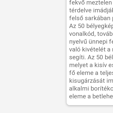
fekvő meztelen 
térdelve imádják
felső sarkában 
Az 50 bélyegkép
vonalkód, továb
nyelvű ünnepi f
való kivételét a
segíti. Az 50 bé
melyet a kisív e
fő eleme a telj
kisugárzását im
alkalmi boríték
eleme a betlehe