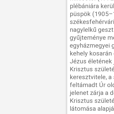
plébániára kerü
püspök (1905–19
székesfehérvár
nagylelkű gesz
gyűjteménye meg
egyházmegyei g
kehely kosarán
Jézus életének j
Krisztus szület
keresztvitele, a
feltámadt Úr ol
jelenet zárja a
Krisztus szület
látomása alapjá