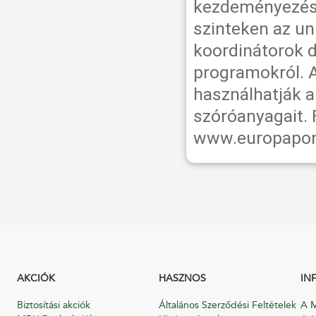
kezdeményezések
szinteken az uni
koordinátorok 
programokról. 
használhatják a
szóróanyagait. 
www.europapon
AKCIÓK
HASZNOS
IN
Biztosítási akciók
Általános Szerződési Feltételek
A M