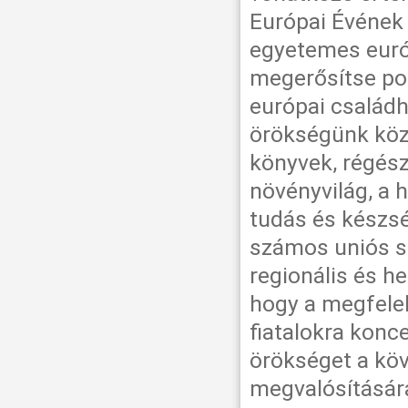
Európai Évének 
egyetemes európ
megerősítse po
európai családh
örökségünk köz
könyvek, régésze
növényvilág, a
tudás és készség
számos uniós sz
regionális és h
hogy a megfelel
fiatalokra konce
örökséget a kö
megvalósítására