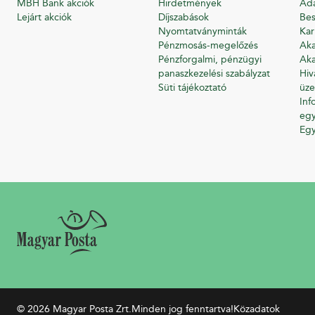
MBH Bank akciók
Hirdetmények
Ada
Lejárt akciók
Díjszabások
Bes
Nyomtatványminták
Kar
Pénzmosás-megelőzés
Aka
Pénzforgalmi, pénzügyi
Aka
panaszkezelési szabályzat
Hiv
Süti tájékoztató
üze
Inf
egy
Eg
© 2026 Magyar Posta Zrt.
Minden jog fenntartva!
Közadatok