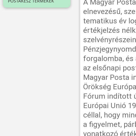
A Magyar Posta 
POSTAKÉSZ TERMÉKEK
elnevezésű, sze
tematikus év log
értékjelzés nél
szelvényrészein
Pénzjegynyomdá
forgalomba, és
az elsőnapi pos
Magyar Posta in
Örökség Európai
Fórum indított 
Európai Unió 19
céllal, hogy min
a figyelmet, pá
vonatkozó érté