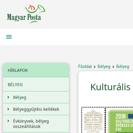
Főoldal
Bélyeg
Bélyeg
HÍRLAPOK
Kulturáli
BÉLYEG
Bélyeg
Bélyeggyűjtési kellékek
Évkönyvek, bélyeg
összeállítások