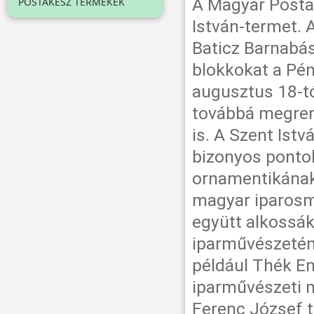
A Magyar Posta
POSTAKÉSZ TERMÉKEK
István-termet. 
Baticz Barnabás
blokkokat a Pén
augusztus 18-tó
továbbá megren
is. A Szent Ist
bizonyos pontok
ornamentikának
magyar iparosme
együtt alkossá
iparművészetén
például Thék En
iparművészeti 
Ferenc József t