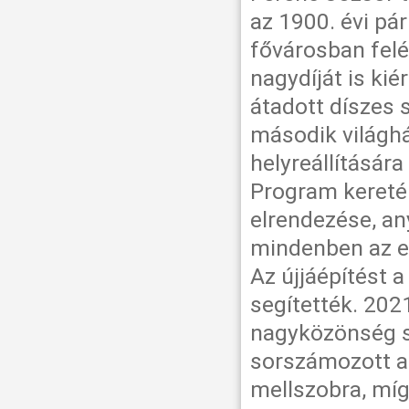
az 1900. évi pár
fővárosban felép
nagydíját is ki
átadott díszes 
második világh
helyreállításár
Program keretéb
elrendezése, an
mindenben az er
Az újjáépítést 
segítették. 202
nagyközönség s
sorszámozott a
mellszobra, míg