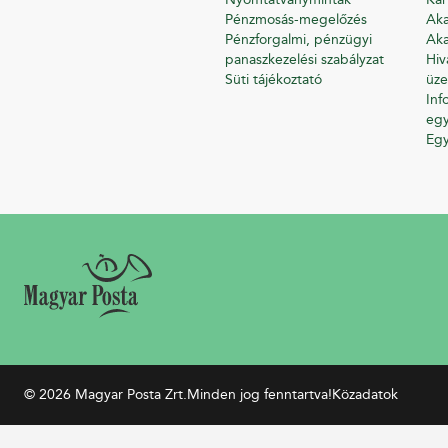
Pénzmosás-megelőzés
Aka
Pénzforgalmi, pénzügyi
Aka
panaszkezelési szabályzat
Hiv
Süti tájékoztató
üze
Inf
egy
Eg
© 2026 Magyar Posta Zrt.
Minden jog fenntartva!
Közadatok