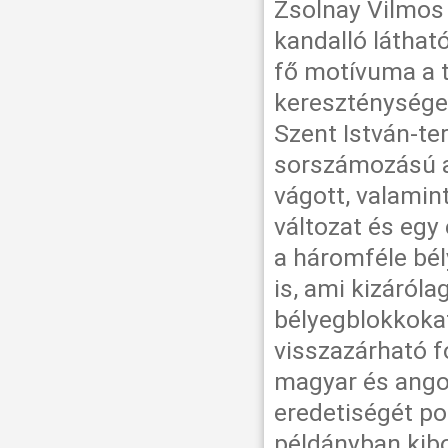
Zsolnay Vilmos
kandalló láthat
fő motívuma a 
kereszténységet
Szent István-te
sorszámozású a
vágott, valamin
változat és egy 
a háromféle bé
is, ami kizáról
bélyegblokkokat
visszazárható f
magyar és angol
eredetiségét po
példányban kib