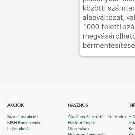
közötti számta
alapváltozat, v
1000 feletti sz
megvásárolható
bérmentesítésé
AKCIÓK
HASZNOS
IN
Biztosítási akciók
Általános Szerződési Feltételek
A M
MBH Bank akciók
Hirdetmények
Ada
Lejárt akciók
Díjszabások
Bes
Nyomtatványminták
Kar