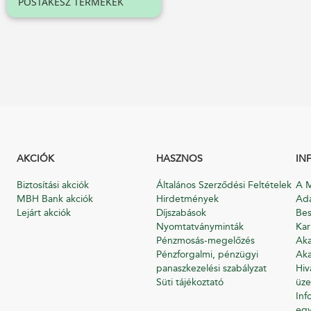
POSTAKÉSZ TERMÉKEK
AKCIÓK
HASZNOS
IN
Biztosítási akciók
Általános Szerződési Feltételek
A M
MBH Bank akciók
Hirdetmények
Ada
Lejárt akciók
Díjszabások
Bes
Nyomtatványminták
Kar
Pénzmosás-megelőzés
Aka
Pénzforgalmi, pénzügyi
Aka
panaszkezelési szabályzat
Hiv
Süti tájékoztató
üze
Inf
egy