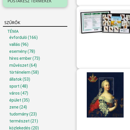
POSTAKÉSZ TERMÉKEK
SZŰRŐK
TÉMA
évforduló
(166)
vallás
(96)
esemény
(78)
híres ember
(73)
művészet
(64)
történelem
(58)
állatok
(53)
sport
(48)
város
(47)
épület
(35)
zene
(24)
tudomány
(23)
természet
(21)
közlekedés
(20)