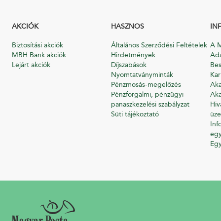
AKCIÓK
HASZNOS
IN
Biztosítási akciók
Általános Szerződési Feltételek
A M
MBH Bank akciók
Hirdetmények
Ada
Lejárt akciók
Díjszabások
Bes
Nyomtatványminták
Kar
Pénzmosás-megelőzés
Aka
Pénzforgalmi, pénzügyi
Aka
panaszkezelési szabályzat
Hiv
Süti tájékoztató
üze
Inf
egy
Eg