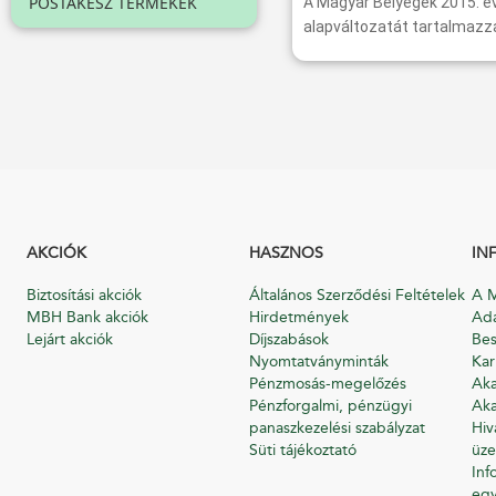
POSTAKÉSZ TERMÉKEK
A Magyar Bélyegek 2015. év
alapváltozatát tartalmazza
AKCIÓK
HASZNOS
IN
Biztosítási akciók
Általános Szerződési Feltételek
A M
MBH Bank akciók
Hirdetmények
Ada
Lejárt akciók
Díjszabások
Bes
Nyomtatványminták
Kar
Pénzmosás-megelőzés
Aka
Pénzforgalmi, pénzügyi
Aka
panaszkezelési szabályzat
Hiv
Süti tájékoztató
üze
Inf
egy