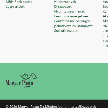
MBH Bank akciók
Hirdetmények
Ada
Lejárt akciók
Díjszabások
Bes
Nyomtatványminták
Kar
Pénzmosás-megelőzés
Aka
Pénzforgalmi, pénzügyi
Aka
panaszkezelési szabályzat
Hiv
Süti tájékoztató
üze
Inf
egy
Eg
© 2026 Magyar Posta Zrt.
Minden jog fenntartva!
Közadatok