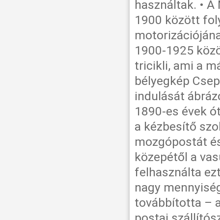
használtak. • A
1900 között foly
motorizációján
1900-1925 közö
tricikli, ami a
bélyegkép Csep
indulását ábráz
1890-es évek ót
a kézbesítő szol
mozgópostát és
közepétől a va
felhasználta ez
nagy mennyiség
továbbította – 
postai szállító