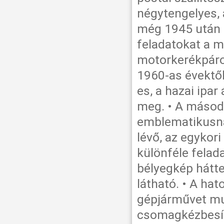
négytengelyes, 
még 1945 után i
feladatokat a mo
motorkerékpárok
1960-as évektől
es, a hazai ipar
meg. • A másod
emblematikusna
lévő, az egykor
különféle felad
bélyegkép hátte
látható. • A ha
gépjárművet mu
csomagkézbesíté