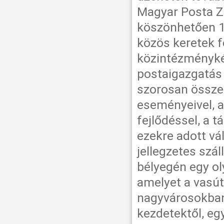
Magyar Posta Z
köszönhetően 18
közös keretek f
közintézményké
postaigazgatás 
szorosan össze
eseményeivel, a
fejlődéssel, a 
ezekre adott vál
jellegzetes szál
bélyegén egy ol
amelyet a vasútt
nagyvárosokban
kezdetektől, e