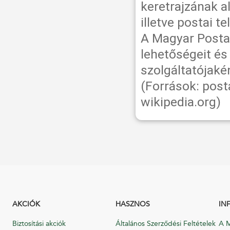
keretrajzának a
illetve postai t
A Magyar Posta 
lehetőségeit é
szolgáltatójaké
(Források: pos
wikipedia.org)
AKCIÓK
HASZNOS
IN
Biztosítási akciók
Általános Szerződési Feltételek
A M