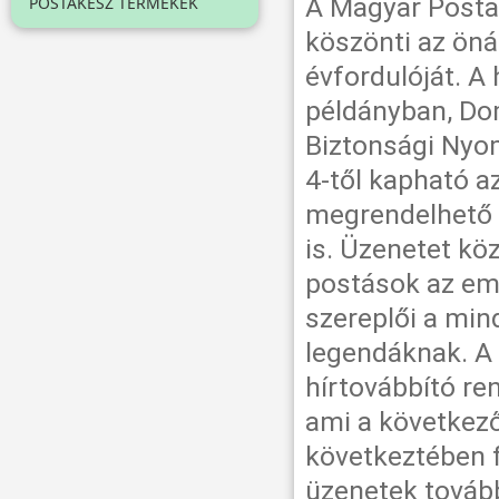
A Magyar Posta 
POSTAKÉSZ TERMÉKEK
köszönti az öná
évfordulóját. A
példányban, Do
Biztonsági Nyo
4-től kapható a
megrendelhető 
is. Üzenetet köz
postások az em
szereplői a min
legendáknak. A
hírtovábbító r
ami a következ
következtében f
üzenetek tovább