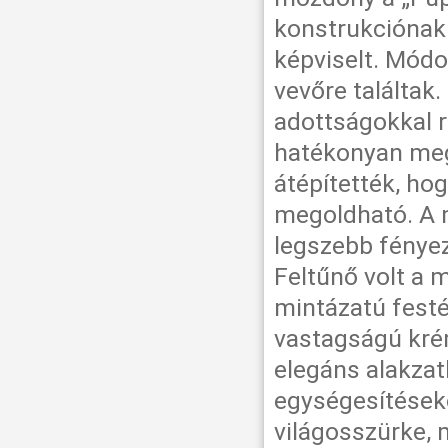
konstrukciónak 
képviselt. Módo
vevőre találtak.
adottságokkal 
hatékonyan mego
átépítették, ho
megoldható. A 
legszebb fényez
Feltűnő volt a
mintázatú festé
vastagságú kré
elegáns alakza
egységesítéseko
világosszürke, 