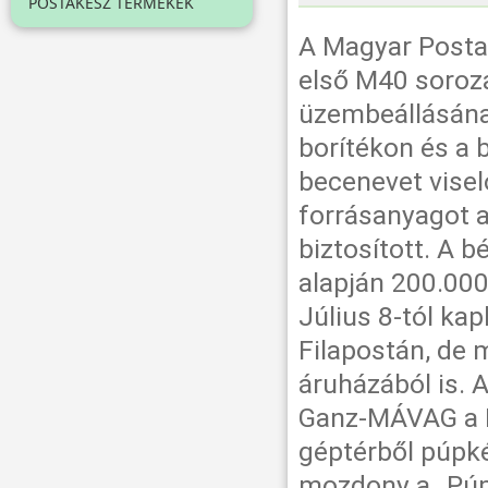
POSTAKÉSZ TERMÉKEK
A Magyar Posta 
első M40 soroz
üzembeállásának
borítékon és a
becenevet vise
forrásanyagot 
biztosított. A 
alapján 200.00
Július 8-tól ka
Filapostán, de 
áruházából is.
Ganz-MÁVAG a M
géptérből púpké
mozdony a „Púp