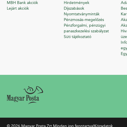
MBH Bank akciók
Hirdetmények
Ada
Lejárt akciók
Díjszabások
Bes
Nyomtatványminták
Kar
Pénzmosás-megelőzés
Aka
Pénzforgalmi, pénzügyi
Aka
panaszkezelési szabályzat
Hiv
Süti tájékoztató
üze
Inf
egy
Eg
© 2026 Magyar Posta Zrt.
Minden jog fenntartva!
Közadatok