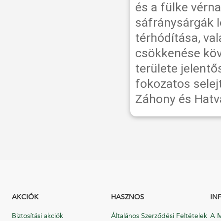
és a fülke vérn
sáfránysárgák l
térhódítása, va
csökkenése köv
területe jelent
fokozatos sele
Záhony és Hatva
AKCIÓK
HASZNOS
IN
Biztosítási akciók
Általános Szerződési Feltételek
A M