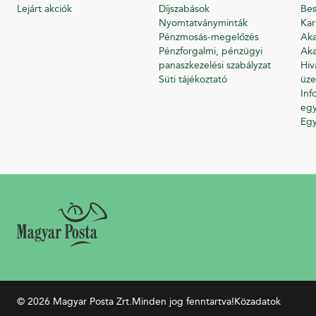
Lejárt akciók
Díjszabások
Bes
Nyomtatványminták
Kar
Pénzmosás-megelőzés
Aka
Pénzforgalmi, pénzügyi
Aka
panaszkezelési szabályzat
Hiv
Süti tájékoztató
üze
Inf
egy
Eg
© 2026 Magyar Posta Zrt.
Minden jog fenntartva!
Közadatok