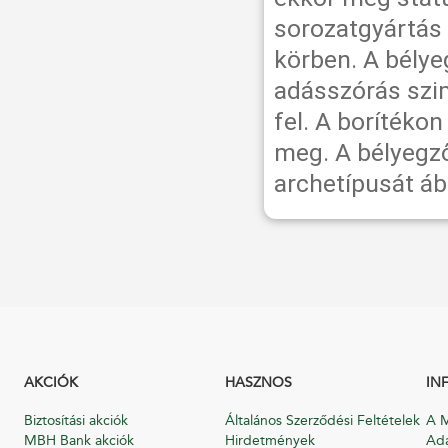
sorozatgyártás 
körben. A bélyeg
adásszórás szi
fel. A borítékon
meg. A bélyegző
archetípusát áb
AKCIÓK
HASZNOS
IN
Biztosítási akciók
Általános Szerződési Feltételek
A M
MBH Bank akciók
Hirdetmények
Ada