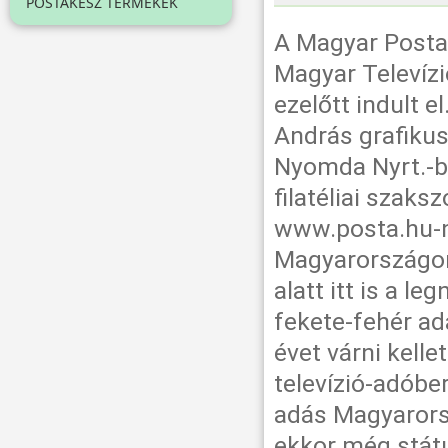
POSTAKÉSZ TERMÉKEK
A Magyar Posta
Magyar Televízió
ezelőtt indult e
András grafikus
Nyomda Nyrt.-be
filatéliai szak
www.posta.hu-n.
Magyarországon
alatt itt is a 
fekete-fehér ad
évet várni kelle
televízió-adóbe
adás Magyarors
ekkor még státu