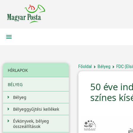
Főoldal
Bélyeg
FDC (Els
HÍRLAPOK
50 éve ind
BÉLYEG
színes kís
Bélyeg
Bélyeggyűjtési kellékek
Évkönyvek, bélyeg
összeállítások