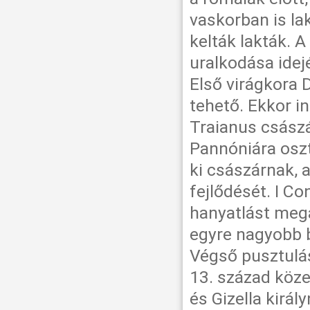
vaskorban is lak
kelták lakták. A
uralkodása idej
Első virágkora 
tehető. Ekkor i
Traianus császá
Pannóniára oszt
ki császárnak, 
fejlődését. I C
hanyatlást megá
egyre nagyobb b
Végső pusztulás
13. század köze
és Gizella kirá