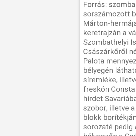
Forrás: szombat
sorszámozott b
Márton-hermája,
keretrajzán a v
Szombathelyi I
Császárkőről né
Palota mennyeze
bélyegén látha
síremléke, illet
freskón Consta
hirdet Savariáb
szobor, illetve 
blokk borítékjá
sorozaté pedig a