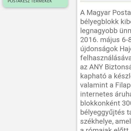
POSTAKÉSZ TERMÉKEK
A Magyar Posta 
bélyegblokk kib
legnagyobb ünn
2016. május 6-8
újdonságok Haj
felhasználásáva
az ANY Biztonsá
kapható a készl
valamint a Fila
internetes áruhá
blokkonként 300
bélyeggyűjtés 
székhelye, amely
a rómaiak előtt