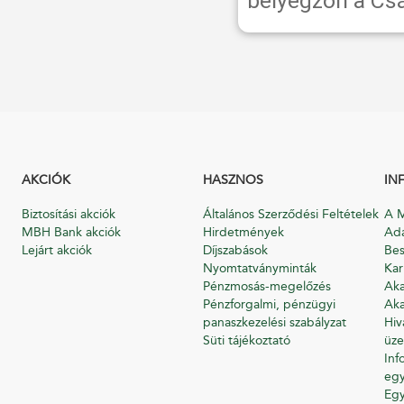
bélyegzőn a Csás
AKCIÓK
HASZNOS
IN
Biztosítási akciók
Általános Szerződési Feltételek
A M
MBH Bank akciók
Hirdetmények
Ada
Lejárt akciók
Díjszabások
Bes
Nyomtatványminták
Kar
Pénzmosás-megelőzés
Aka
Pénzforgalmi, pénzügyi
Aka
panaszkezelési szabályzat
Hiv
Süti tájékoztató
üze
Inf
egy
Eg