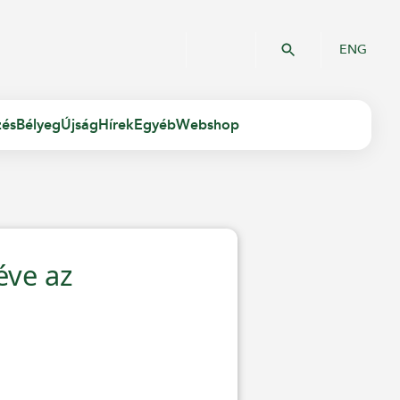
ENG
zés
Bélyeg
Újság
Hírek
Egyéb
Webshop
éve az