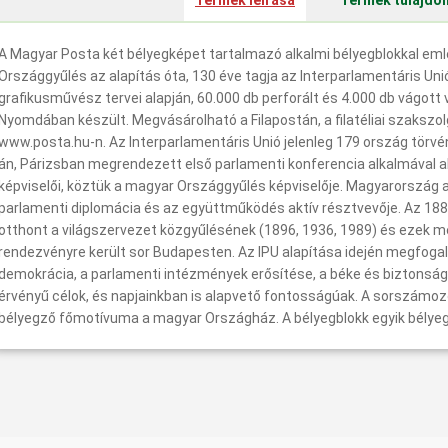
Termék leírása
Termék tulajdo
A Magyar Posta két bélyegképet tartalmazó alkalmi bélyegblokkal eml
Országgyűlés az alapítás óta, 130 éve tagja az Interparlamentáris Un
grafikusművész tervei alapján, 60.000 db perforált és 4.000 db vágott
Nyomdában készült. Megvásárolható a Filapostán, a filatéliai szakszo
www.posta.hu-n. Az Interparlamentáris Unió jelenleg 179 ország törvén
án, Párizsban megrendezett első parlamenti konferencia alkalmával 
képviselői, köztük a magyar Országgyűlés képviselője. Magyarország 
parlamenti diplomácia és az együttműködés aktív résztvevője. Az 188
otthont a világszervezet közgyűlésének (1896, 1936, 1989) és ezek me
rendezvényre került sor Budapesten. Az IPU alapítása idején megfog
demokrácia, a parlamenti intézmények erősítése, a béke és biztonsá
érvényű célok, és napjainkban is alapvető fontosságúak. A sorszámozo
bélyegző főmotívuma a magyar Országház. A bélyegblokk egyik bélyeg