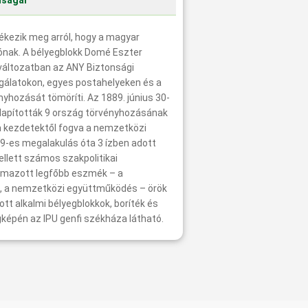
nságai
ékezik meg arról, hogy a magyar
iónak. A bélyegblokk Domé Eszter
 változatban az ANY Biztonsági
lgálatokon, egyes postahelyeken és a
yhozását tömöríti. Az 1889. június 30-
alapították 9 ország törvényhozásának
a kezdetektől fogva a nemzetközi
9-es megalakulás óta 3 ízben adott
llett számos szakpolitikai
almazott legfőbb eszmék – a
g, a nemzetközi együttműködés – örök
tt alkalmi bélyegblokkok, boríték és
képén az IPU genfi székháza látható.