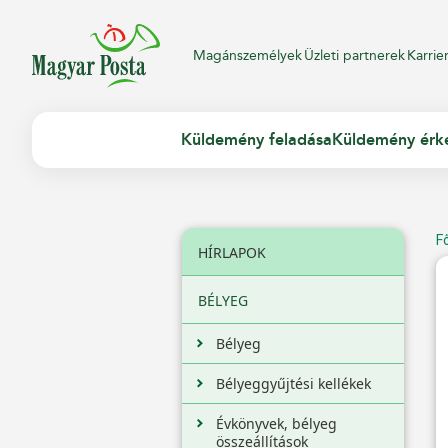
Magánszemélyek
Üzleti partnerek
Karrie
Küldemény feladása
Küldemény érk
F
HÍRLAPOK
BÉLYEG
Bélyeg
Bélyeggyűjtési kellékek
Évkönyvek, bélyeg
összeállítások