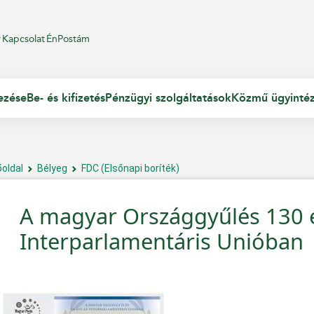
r
Kapcsolat
ÉnPostám
ezése
Be- és kifizetés
Pénzügyi szolgáltatások
Közmű ügyinté
őoldal
Bélyeg
FDC (Elsőnapi boríték)
A magyar Országgyűlés 130 
Interparlamentáris Unióban