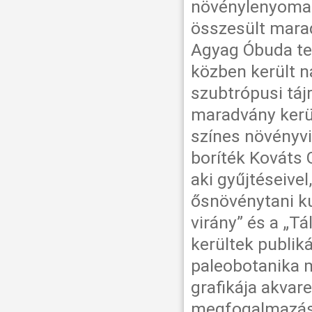
növénylenyomato
összesült mara
Agyag Óbuda ter
közben került n
szubtrópusi táj
maradvány kerül
színes növényvil
boríték Kováts 
aki gyűjtéseive
ősnövénytani k
virány” és a „T
kerültek publik
paleobotanika m
grafikája akvare
megfogalmazásba