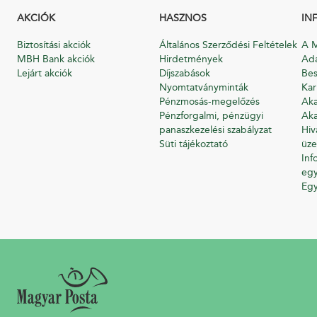
AKCIÓK
HASZNOS
IN
Biztosítási akciók
Általános Szerződési Feltételek
A M
MBH Bank akciók
Hirdetmények
Ada
Lejárt akciók
Díjszabások
Bes
Nyomtatványminták
Kar
Pénzmosás-megelőzés
Aka
Pénzforgalmi, pénzügyi
Aka
panaszkezelési szabályzat
Hiv
Süti tájékoztató
üze
Inf
egy
Eg