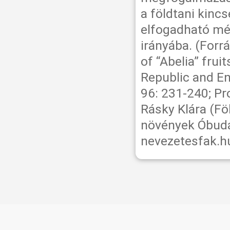
a földtani kinc
elfogadható mér
irányába. (Forrá
of “Abelia” fru
Republic and En
96: 231-240; Pro
Rásky Klára (Fö
növények Óbudá
nevezetesfak.h