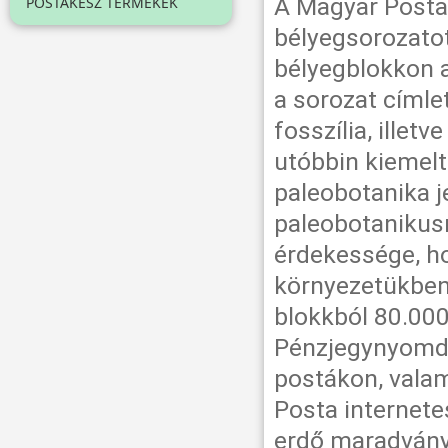
A Magyar Posta 
POSTAKÉSZ TERMÉKEK
bélyegsorozatot
bélyegblokkon 
a sorozat címle
fosszília, illet
utóbbin kiemelt
paleobotanika j
paleobotanikusn
érdekessége, hog
környezetükben
blokkból 80.000
Pénzjegynyomdá
postákon, valam
Posta internete
erdő maradvány