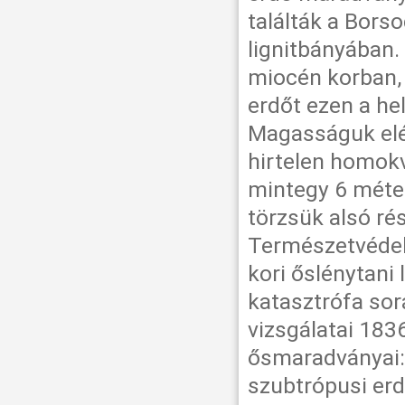
találták a Bor
lignitbányában.
miocén korban, 
erdőt ezen a he
Magasságuk elé
hirtelen homokv
mintegy 6 méter
törzsük alsó ré
Természetvédel
kori őslénytani 
katasztrófa so
vizsgálatai 183
ősmaradványai: 
szubtrópusi erd