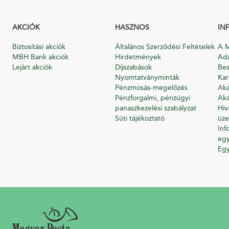
AKCIÓK
HASZNOS
IN
Biztosítási akciók
Általános Szerződési Feltételek
A M
MBH Bank akciók
Hirdetmények
Ada
Lejárt akciók
Díjszabások
Bes
Nyomtatványminták
Kar
Pénzmosás-megelőzés
Aka
Pénzforgalmi, pénzügyi
Aka
panaszkezelési szabályzat
Hiv
Süti tájékoztató
üze
Inf
egy
Eg