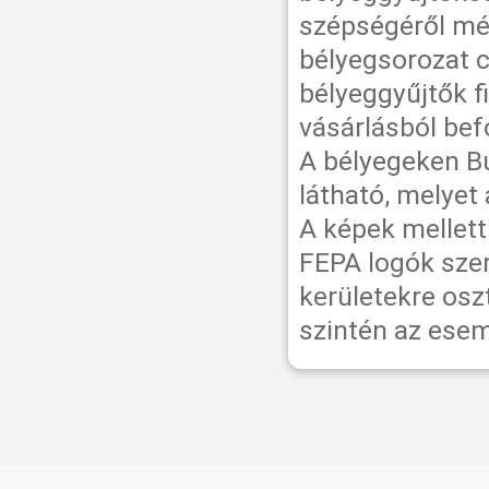
szépségéről mé
bélyegsorozat c
bélyeggyűjtők f
vásárlásból bef
A bélyegeken Bu
látható, melyet 
A képek mellett
FEPA logók szer
kerületekre osz
szintén az esem