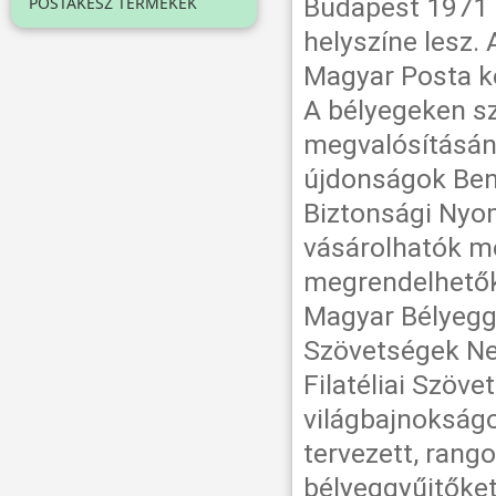
Budapest 1971 
POSTAKÉSZ TERMÉKEK
helyszíne lesz.
Magyar Posta ké
A bélyegeken sz
megvalósításán
újdonságok Ben
Biztonsági Nyom
vásárolhatók me
megrendelhetők
Magyar Bélyegg
Szövetségek Ne
Filatéliai Szöv
világbajnokság
tervezett, rang
bélyeggyűjtőket