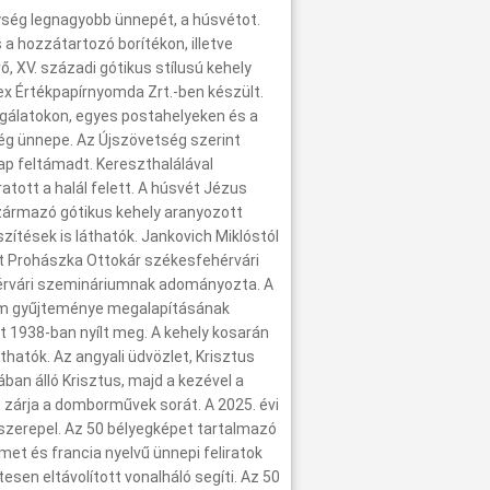
ység legnagyobb ünnepét, a húsvétot.
s a hozzátartozó borítékon, illetve
 XV. századi gótikus stílusú kehely
ex Értékpapírnyomda Zrt.-ben készült.
olgálatokon, egyes postahelyeken és a
ég ünnepe. Az Újszövetség szerint
ap feltámadt. Kereszthalálával
ott a halál felett. A húsvét Jézus
zármazó gótikus kehely aranyozott
zítések is láthatók. Jankovich Miklóstól
het Prohászka Ottokár székesfehérvári
hérvári szemináriumnak adományozta. A
um gyűjteménye megalapításának
 1938-ban nyílt meg. A kehely kosarán
hatók. Az angyali üdvözlet, Krisztus
ban álló Krisztus, majd a kezével a
t zárja a domborművek sorát. A 2025. évi
 szerepel. Az 50 bélyegképet tartalmazó
émet és francia nyelvű ünnepi feliratok
esen eltávolított vonalháló segíti. Az 50