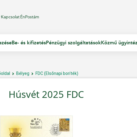
r
Kapcsolat
ÉnPostám
ezése
Be- és kifizetés
Pénzügyi szolgáltatások
Közmű ügyinté
őoldal
Bélyeg
FDC (Elsőnapi boríték)
Húsvét 2025 FDC