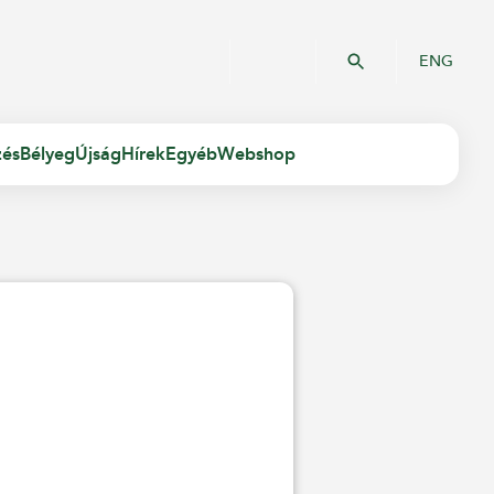
ENG
zés
Bélyeg
Újság
Hírek
Egyéb
Webshop