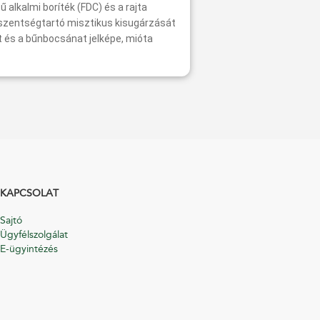
 alkalmi boríték (FDC) és a rajta
a szentségtartó misztikus kisugárzását
hit és a bűnbocsánat jelképe, mióta
KAPCSOLAT
Sajtó
Ügyfélszolgálat
E-ügyintézés