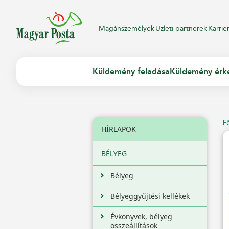
Magánszemélyek
Üzleti partnerek
Karrie
Küldemény feladása
Küldemény érk
F
HÍRLAPOK
BÉLYEG
Bélyeg
Bélyeggyűjtési kellékek
Évkönyvek, bélyeg
összeállítások