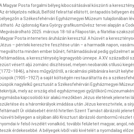
A Magyar Posta forgalmi bélyeg kibocsátásával köszönti a keresztén
Az értékjelzés nélküli, Belföld felirattal ellátott, öntapadós bélyegen é
bélyegzőn a Székesfehérvári Egyházmegyei Múzeum tulajdonában lévő,
látható. Az újdonság Kara György grafikusművész tervei alapján a Cod
Megvásárolható 2025. március 18-tól a Filapostán, a filatéliai szaksz
Magyar Posta internetes áruházán keresztül. A húsvét a kereszténys
Jézus – pénteki keresztre feszítése után – a harmadik napon, vasárn
megváltotta minden ember bűnét, feltámadásával pedig győzelmet arat
feltámadása, a kereszténység legnagyobb ünnepe. A XV. századból s
ezüst vésett aljú zománc díszítéssel, melyen neobarokk stílusú kiegés
(1772–1846), a híres műgyűjtőtől, a rácalmási plébániára került kely
püspök (1905–1927) a saját költségén restauráltatta és a székesfe
püspök nagylelkű gesztusát a Székesfehérvári Egyházmegyei Múze
tekintjük, mely az ország első egyházmegyei gyűjtőkörű múzeumaként
egymásba kapcsolódó kör alakú mezőkben Jézus életének jelenetei lát
születése és a háromkirályok imádása után Jézus keresztvitele, a sírjá
feltámadt Úr oldalsebét érintő hitetlen Szent Tamást ábrázoló jelene
húsvéti bélyegen a sírjában álló Krisztust ábrázoló dombormű részlet
nyomdai ív felső ívszélét vonalkód, további felületeit magyar, angol, n
teszik érdekesebbé. A bélyegek ívből való kivételét a nyomdailag előzet