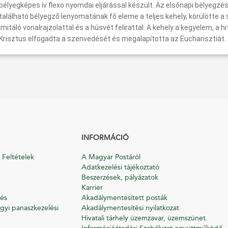
bélyegképes ív flexo nyomdai eljárással készült. Az elsőnapi bélyegzésű
található bélyegző lenyomatának fő eleme a teljes kehely, körülötte 
imitáló vonalrajzolattal és a húsvét felirattal. A kehely a kegyelem, a 
Krisztus elfogadta a szenvedését és megalapította az Eucharisztiát.
INFORMÁCIÓ
 Feltételek
A Magyar Postáról
Adatkezelési tájékoztató
Beszerzések, pályázatok
Karrier
és
Akadálymentesített posták
gyi panaszkezelési
Akadálymentesítési nyilatkozat
Hivatali tárhely üzemzavar, üzemszünet.