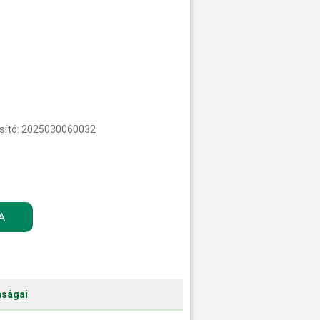
sító: 2025030060032
nságai