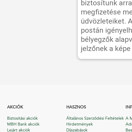
biztosítunk arra
megfizetése mel
üdvözleteiket. 
postán igényelh
bélyegzők alapv
jelzőnek a képe 
AKCIÓK
HASZNOS
IN
Biztosítási akciók
Általános Szerződési Feltételek
A M
MBH Bank akciók
Hirdetmények
Ada
Lejárt akciók
Díjszabások
Bes