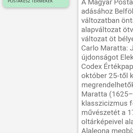
A Magyar Posta
POSTAKÉSZ TERMÉKEK
adásához Belföld
változatban önt
alapváltozat öt
változat öt bél
Carlo Maratta: 
újdonságot Elek
Codex Értékpapí
október 25-től 
megrendelhetők 
Maratta (1625–
klasszicizmus f
művészetét a 1
oltárképeivel al
Alaleona megbí