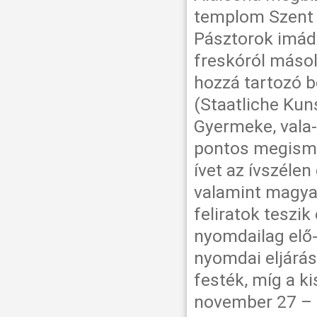
templom Szent 
Pásztorok imáda
freskóról másol
hozzá tartozó b
(Staatliche Ku
Gyermeke, vala-
pontos megismé
ívet az ívszélen
valamint magyar
feliratok teszik
nyomdailag elő-z
nyomdai eljárás
festék, míg a ki
november 27 – d