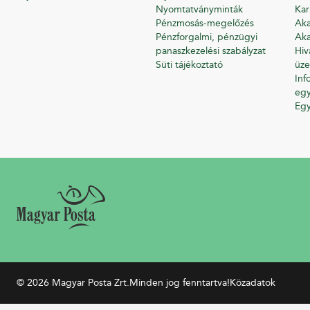
Nyomtatványminták
Kar
Pénzmosás-megelőzés
Aka
Pénzforgalmi, pénzügyi
Aka
panaszkezelési szabályzat
Hiv
Süti tájékoztató
üze
Inf
egy
Eg
© 2026 Magyar Posta Zrt.
Minden jog fenntartva!
Közadatok