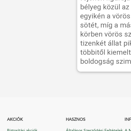
bélyeg közül a
egyikén a vörös
sötét, míg a má
körben vörös szí
tizenkét állat p
többitől kiemelt
boldogság szim
AKCIÓK
HASZNOS
IN
Biztosítási akciók
Általános Szerződési Feltételek
A M