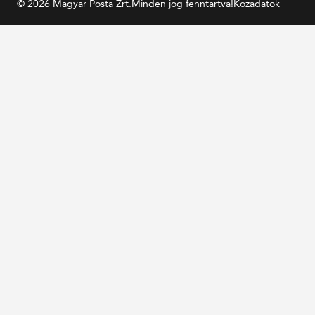
© 2026 Magyar Posta Zrt.
Minden jog fenntartva!
Közadatok