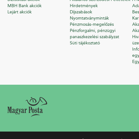
MBH Bank akciók
Hirdetmények
Ada
Lejárt akciók
Díjszabások
Bes
Nyomtatványminták
Kar
Pénzmosás-megelőzés
Aka
Pénzforgalmi, pénzügyi
Aka
panaszkezelési szabályzat
Hiv
Süti tájékoztató
üze
Inf
egy
Eg