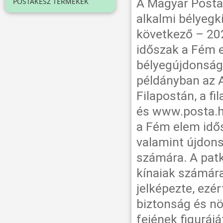
A Magyar Posta
POSTAKÉSZ TERMÉKEK
alkalmi bélyegk
következő – 202
időszak a Fém e
bélyegújdonság 
példányban az 
Filapostán, a f
és www.posta.h
a Fém elem idős
valamint újdons
számára. A patk
kínaiak számára 
jelképezte, ezé
biztonság és nö
fejének figuráj