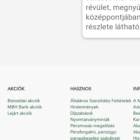
révület, megnyú
középpontjában
részlete látható
AKCIÓK
HASZNOS
IN
Biztosítási akciók
Általános Szerződési Feltételek
A M
MBH Bank akciók
Hirdetmények
Ada
Lejárt akciók
Díjszabások
Bes
Nyomtatványminták
Kar
Pénzmosás-megelőzés
Aka
Pénzforgalmi, pénzügyi
Aka
panaszkezelési szabályzat
Hiv