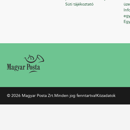
Süti tájékoztató
üze
Inf
egy
Eg
© 2026 Magyar Posta Zrt.
Minden jog fenntartva!
Közadatok