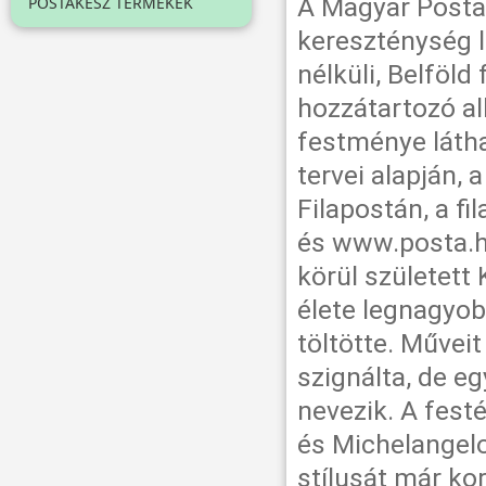
A Magyar Posta 
POSTAKÉSZ TERMÉKEK
kereszténység l
nélküli, Belföld
hozzátartozó al
festménye láth
tervei alapján,
Filapostán, a f
és www.posta.h
körül született 
élete legnagyob
töltötte. Műve
szignálta, de e
nevezik. A festé
és Michelangelo
stílusát már ko