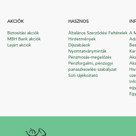
AKCIÓK
HASZNOS
IN
Biztosítási akciók
Általános Szerződési Feltételek
A M
MBH Bank akciók
Hirdetmények
Ada
Lejárt akciók
Díjszabások
Bes
Nyomtatványminták
Kar
Pénzmosás-megelőzés
Aka
Pénzforgalmi, pénzügyi
Aka
panaszkezelési szabályzat
Hiv
Süti tájékoztató
üze
Inf
egy
Eg