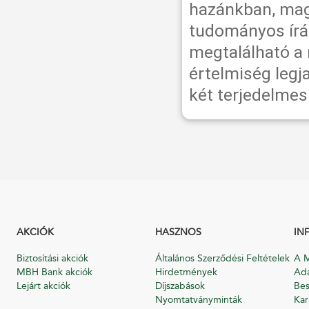
hazánkban, maga
tudományos írás
megtalálható a
értelmiség legj
két terjedelmes
AKCIÓK
HASZNOS
IN
Biztosítási akciók
Általános Szerződési Feltételek
A M
MBH Bank akciók
Hirdetmények
Ada
Lejárt akciók
Díjszabások
Bes
Nyomtatványminták
Kar