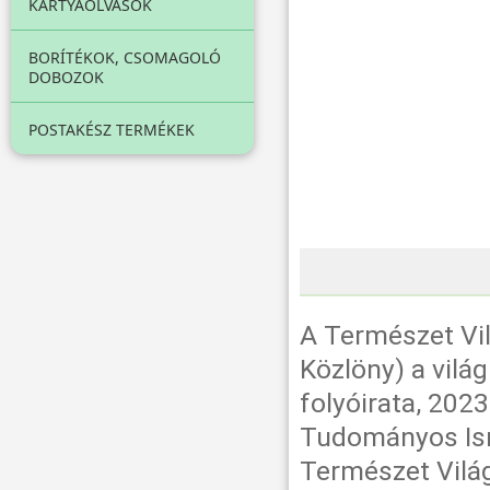
KÁRTYAOLVASÓK
BORÍTÉKOK, CSOMAGOLÓ
DOBOZOK
POSTAKÉSZ TERMÉKEK
A Természet Vi
Közlöny) a vilá
folyóirata, 202
Tudományos Ism
Természet Világ