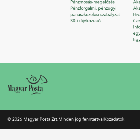
Pénzmosás-megelőzés
Aka
Pénzforgalmi, pénzügyi
Aka
panaszkezelési szabályzat
Hiv
Süti tájékoztató
üze
Inf
egy
Eg
© 2026 Magyar Posta Zrt.
Minden jog fenntartva!
Közadatok