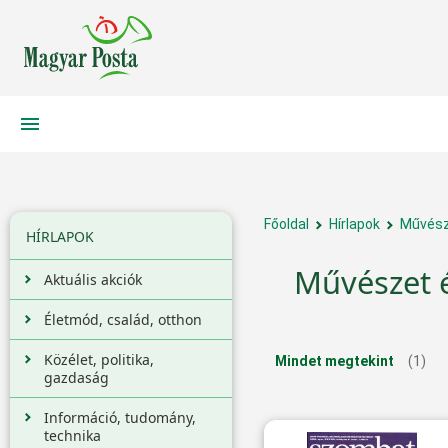
Főoldal
Hírlapok
Művész
HÍRLAPOK
Művészet é
Aktuális akciók
Életmód, család, otthon
Közélet, politika,
Mindet megtekint
(1)
gazdaság
Információ, tudomány,
technika