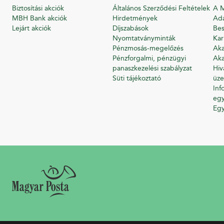
Biztosítási akciók
Általános Szerződési Feltételek
A M
MBH Bank akciók
Hirdetmények
Ada
Lejárt akciók
Díjszabások
Bes
Nyomtatványminták
Kar
Pénzmosás-megelőzés
Aka
Pénzforgalmi, pénzügyi
Aka
panaszkezelési szabályzat
Hiv
Süti tájékoztató
üze
Inf
egy
Eg