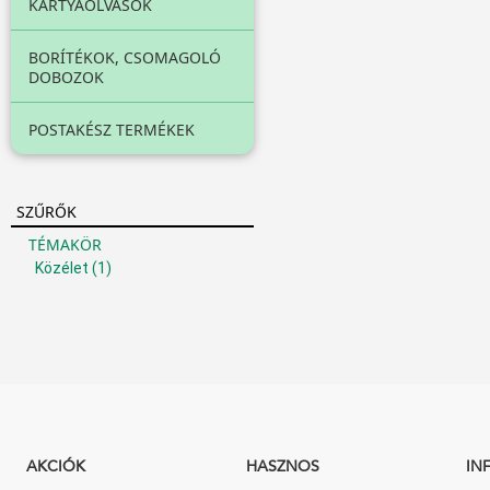
KÁRTYAOLVASÓK
BORÍTÉKOK, CSOMAGOLÓ
DOBOZOK
POSTAKÉSZ TERMÉKEK
SZŰRŐK
TÉMAKÖR
Közélet
(1)
AKCIÓK
HASZNOS
IN