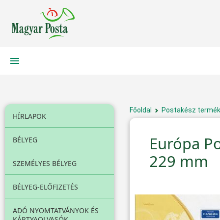
Főoldal
Postakész termé
HÍRLAPOK
Európa Po
BÉLYEG
229 mm
SZEMÉLYES BÉLYEG
BÉLYEG-ELŐFIZETÉS
ADÓ NYOMTATVÁNYOK ÉS
KÁRTYAOLVASÓK