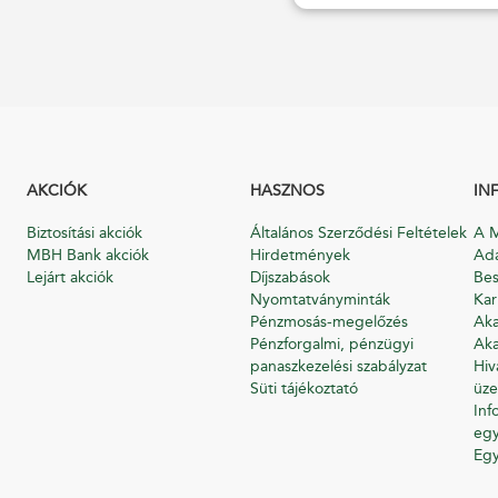
AKCIÓK
HASZNOS
IN
Biztosítási akciók
Általános Szerződési Feltételek
A M
MBH Bank akciók
Hirdetmények
Ada
Lejárt akciók
Díjszabások
Bes
Nyomtatványminták
Kar
Pénzmosás-megelőzés
Aka
Pénzforgalmi, pénzügyi
Aka
panaszkezelési szabályzat
Hiv
Süti tájékoztató
üze
Inf
egy
Eg