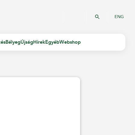
ENG
zés
Bélyeg
Újság
Hírek
Egyéb
Webshop