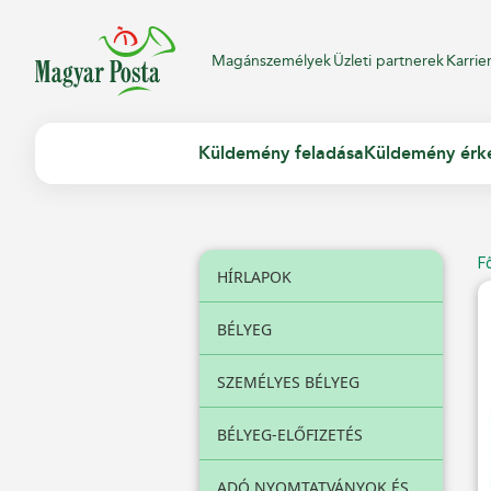
Magánszemélyek
Üzleti partnerek
Karrie
Küldemény feladása
Küldemény érk
F
HÍRLAPOK
BÉLYEG
SZEMÉLYES BÉLYEG
BÉLYEG-ELŐFIZETÉS
ADÓ NYOMTATVÁNYOK ÉS