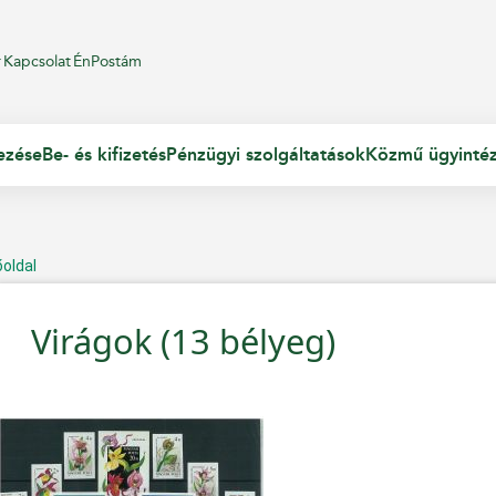
r
Kapcsolat
ÉnPostám
ezése
Be- és kifizetés
Pénzügyi szolgáltatások
Közmű ügyinté
őoldal
Virágok (13 bélyeg)