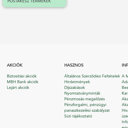
POSTAKÉSZ TERMÉKEK
AKCIÓK
HASZNOS
IN
Biztosítási akciók
Általános Szerződési Feltételek
A M
MBH Bank akciók
Hirdetmények
Ada
Lejárt akciók
Díjszabások
Bes
Nyomtatványminták
Kar
Pénzmosás-megelőzés
Aka
Pénzforgalmi, pénzügyi
Aka
panaszkezelési szabályzat
Hiv
Süti tájékoztató
üze
Inf
egy