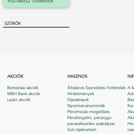
POSTAKÉSZ TERMÉKEK
SZŰRŐK
AKCIÓK
HASZNOS
IN
Biztosítási akciók
Általános Szerződési Feltételek
A M
MBH Bank akciók
Hirdetmények
Ada
Lejárt akciók
Díjszabások
Bes
Nyomtatványminták
Kar
Pénzmosás-megelőzés
Aka
Pénzforgalmi, pénzügyi
Aka
panaszkezelési szabályzat
Hiv
Süti tájékoztató
üze