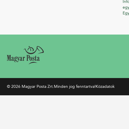
Inf
egy
Eg
© 2026 Magyar Posta Zrt.
Minden jog fenntartva!
Közadatok