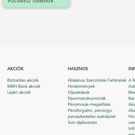
POSTAKÉSZ TERMÉKEK
AKCIÓK
HASZNOS
IN
Biztosítási akciók
Általános Szerződési Feltételek
A M
MBH Bank akciók
Hirdetmények
Ada
Lejárt akciók
Díjszabások
Bes
Nyomtatványminták
Kar
Pénzmosás-megelőzés
Aka
Pénzforgalmi, pénzügyi
Aka
panaszkezelési szabályzat
Hiv
Süti tájékoztató
üze
Inf
egy