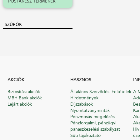
POSTAKÉSZ TERMÉKEK
SZŰRŐK
AKCIÓK
HASZNOS
IN
Biztosítási akciók
Általános Szerződési Feltételek
A M
MBH Bank akciók
Hirdetmények
Ada
Lejárt akciók
Díjszabások
Bes
Nyomtatványminták
Kar
Pénzmosás-megelőzés
Aka
Pénzforgalmi, pénzügyi
Aka
panaszkezelési szabályzat
Hiv
Süti tájékoztató
üze