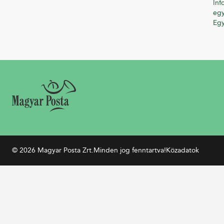
Inf
egy
Eg
© 2026 Magyar Posta Zrt.
Minden jog fenntartva!
Közadatok