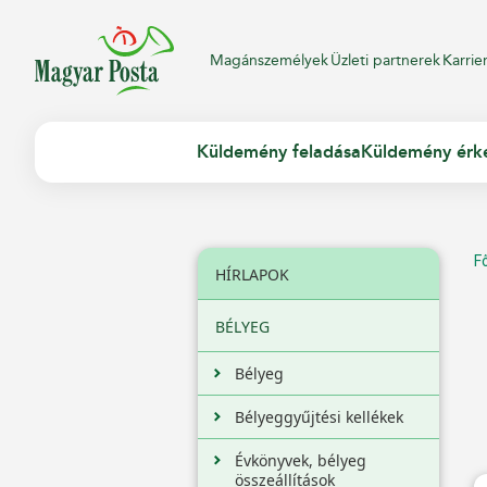
Magánszemélyek
Üzleti partnerek
Karrie
Küldemény feladása
Küldemény érk
F
HÍRLAPOK
BÉLYEG
Bélyeg
Bélyeggyűjtési kellékek
Évkönyvek, bélyeg
összeállítások