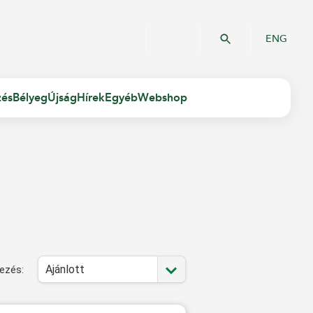
ENG
zés
Bélyeg
Újság
Hírek
Egyéb
Webshop
Ajánlott
ezés: