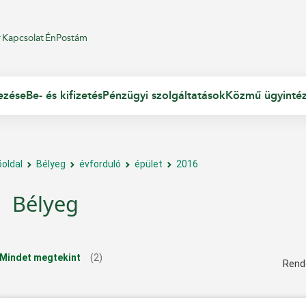
r
Kapcsolat
ÉnPostám
ezése
Be- és kifizetés
Pénzügyi szolgáltatások
Közmű ügyinté
őoldal
Bélyeg
évforduló
épület
2016
Bélyeg
Mindet megtekint
(2)
Rend