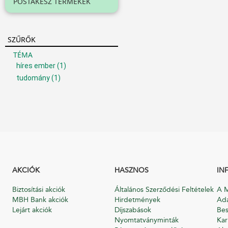
POSTAKÉSZ TERMÉKEK
SZŰRŐK
TÉMA
híres ember
(1)
tudomány
(1)
AKCIÓK
HASZNOS
IN
Biztosítási akciók
Általános Szerződési Feltételek
A M
MBH Bank akciók
Hirdetmények
Ada
Lejárt akciók
Díjszabások
Bes
Nyomtatványminták
Kar