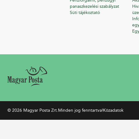
Pénzforgalmi, pénzügyi
Aka
panaszkezelési szabályzat
Hiv
Süti tájékoztató
üze
Inf
egy
Eg
© 2026 Magyar Posta Zrt.
Minden jog fenntartva!
Közadatok