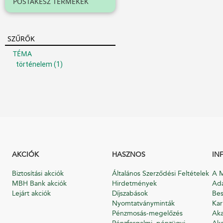
POSTAKÉSZ TERMÉKEK
SZŰRŐK
TÉMA
történelem
(1)
AKCIÓK
HASZNOS
IN
Biztosítási akciók
Általános Szerződési Feltételek
A M
MBH Bank akciók
Hirdetmények
Ada
Lejárt akciók
Díjszabások
Bes
Nyomtatványminták
Kar
Pénzmosás-megelőzés
Aka