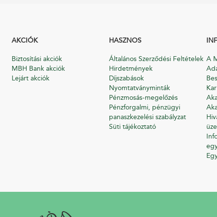
AKCIÓK
HASZNOS
IN
Biztosítási akciók
Általános Szerződési Feltételek
A M
MBH Bank akciók
Hirdetmények
Ada
Lejárt akciók
Díjszabások
Bes
Nyomtatványminták
Kar
Pénzmosás-megelőzés
Aka
Pénzforgalmi, pénzügyi
Aka
panaszkezelési szabályzat
Hiv
Süti tájékoztató
üze
Inf
egy
Eg