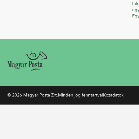
Inf
egy
Eg
© 2026 Magyar Posta Zrt.
Minden jog fenntartva!
Közadatok