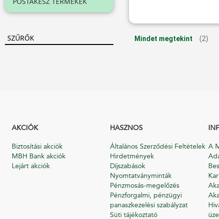
POSTAKÉSZ TERMÉKEK
SZŰRŐK
Mindet megtekint
(2)
AKCIÓK
HASZNOS
IN
Biztosítási akciók
Általános Szerződési Feltételek
A M
MBH Bank akciók
Hirdetmények
Ada
Lejárt akciók
Díjszabások
Bes
Nyomtatványminták
Kar
Pénzmosás-megelőzés
Aka
Pénzforgalmi, pénzügyi
Aka
panaszkezelési szabályzat
Hiv
Süti tájékoztató
üze