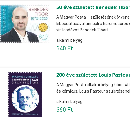
50 éve született Benedek Tibo
A Magyar Posta – születésének ötvenedi
kibocsátásával ünnepli a háromszoros ol
vízilabdázót Benedek Tibort
alkalmi bélyeg
640 Ft
200 éve született Louis Pasteu
A Magyar Posta alkalmi bélyeg kibocsát
és kémikus, Louis Pasteur születésének
alkalmi bélyeg
660 Ft