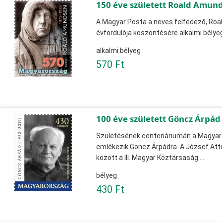
150 éve született Roald Amun
A Magyar Posta a neves felfedező, Ro
évfordulója köszöntésére alkalmi bélyeg
alkalmi bélyeg
570 Ft
100 éve született Göncz Árpád
Születésének centenáriumán a Magyar 
emlékezik Göncz Árpádra. A József Attil
között a III. Magyar Köztársaság ...
bélyeg
430 Ft