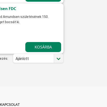
dsen FDC
ald Amundsen születésének 150.
et bocsát ki.
Ajánlott
ezés:
KAPCSOLAT