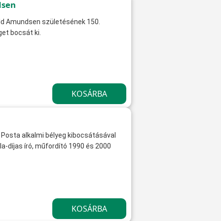
dsen
ald Amundsen születésének 150.
et bocsát ki.
Posta alkalmi bélyeg kibocsátásával
a-díjas író, műfordító 1990 és 2000