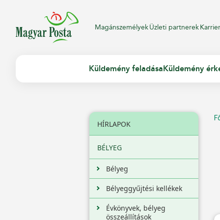
Magánszemélyek
Üzleti partnerek
Karrie
Küldemény feladása
Küldemény érk
F
HÍRLAPOK
BÉLYEG
Bélyeg
Bélyeggyűjtési kellékek
Évkönyvek, bélyeg
összeállítások