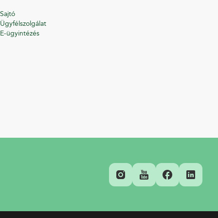
Sajtó
Ügyfélszolgálat
E-ügyintézés