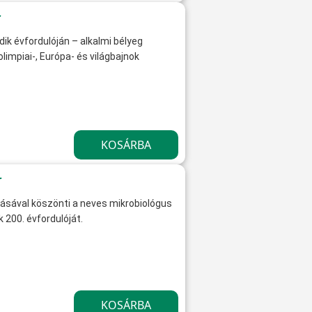
r
k évfordulóján – alkalmi bélyeg
impiai-, Európa- és világbajnok
r
ásával köszönti a neves mikrobiológus
 200. évfordulóját.