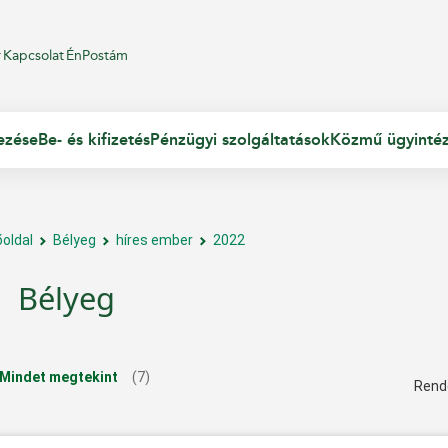
r
Kapcsolat
ÉnPostám
ezése
Be- és kifizetés
Pénzügyi szolgáltatások
Közmű ügyinté
őoldal
Bélyeg
híres ember
2022
Bélyeg
Mindet megtekint
(7)
Rend