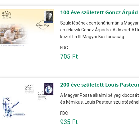
100 éve született Göncz Árpád
Születésének centenáriumán a Magyar 
emlékezik Göncz Árpádra. A József Attil
között a III. Magyar Köztársaság ...
FDC
705 Ft
200 éve született Louis Pasteu
A Magyar Posta alkalmi bélyeg kibocsát
és kémikus, Louis Pasteur születésének
FDC
935 Ft