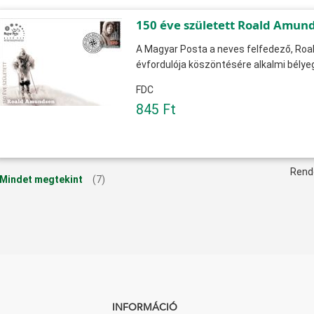
150 éve született Roald Amun
A Magyar Posta a neves felfedező, Ro
évfordulója köszöntésére alkalmi bélyeg
FDC
845 Ft
Rend
Mindet megtekint
(7)
INFORMÁCIÓ