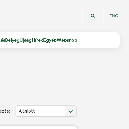
ENG
zés
Bélyeg
Újság
Hírek
Egyéb
Webshop
Ajánlott
ezés: