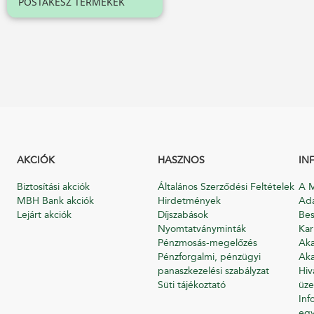
POSTAKÉSZ TERMÉKEK
AKCIÓK
HASZNOS
IN
Biztosítási akciók
Általános Szerződési Feltételek
A M
MBH Bank akciók
Hirdetmények
Ada
Lejárt akciók
Díjszabások
Bes
Nyomtatványminták
Kar
Pénzmosás-megelőzés
Aka
Pénzforgalmi, pénzügyi
Aka
panaszkezelési szabályzat
Hiv
Süti tájékoztató
üze
Inf
egy