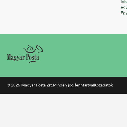
Inf
egy
Eg
© 2026 Magyar Posta Zrt.
Minden jog fenntartva!
Közadatok