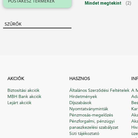
POSTAKÉSZ TERMÉKEK
Mindet megtekint
(2)
SZŰRŐK
AKCIÓK
HASZNOS
IN
Biztosítási akciók
Általános Szerződési Feltételek
A M
MBH Bank akciók
Hirdetmények
Ada
Lejárt akciók
Díjszabások
Bes
Nyomtatványminták
Kar
Pénzmosás-megelőzés
Aka
Pénzforgalmi, pénzügyi
Aka
panaszkezelési szabályzat
Hiv
Süti tájékoztató
üze