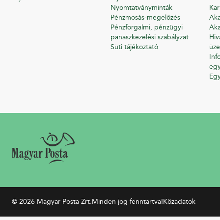
Nyomtatványminták
Kar
Pénzmosás-megelőzés
Aka
Pénzforgalmi, pénzügyi
Aka
panaszkezelési szabályzat
Hiv
Süti tájékoztató
üze
Inf
egy
Eg
© 2026 Magyar Posta Zrt.
Minden jog fenntartva!
Közadatok