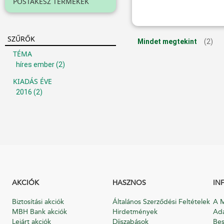
POSTAKÉSZ TERMÉKEK
SZŰRŐK
Mindet megtekint
(2)
TÉMA
híres ember
(2)
KIADÁS ÉVE
2016
(2)
AKCIÓK
HASZNOS
IN
Biztosítási akciók
Általános Szerződési Feltételek
A M
MBH Bank akciók
Hirdetmények
Ada
Lejárt akciók
Díjszabások
Bes