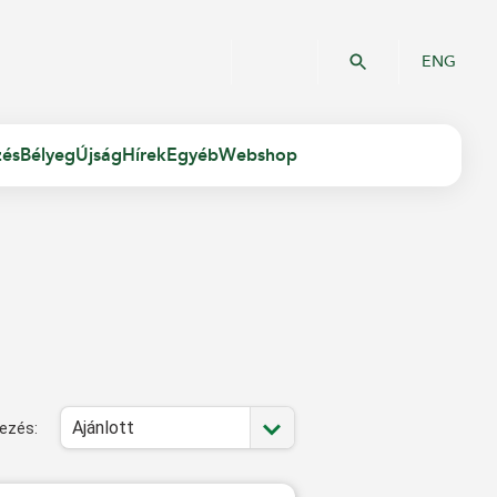
ENG
zés
Bélyeg
Újság
Hírek
Egyéb
Webshop
Ajánlott
ezés: