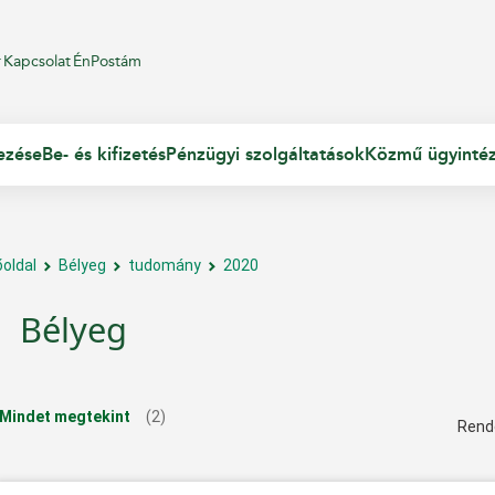
r
Kapcsolat
ÉnPostám
ezése
Be- és kifizetés
Pénzügyi szolgáltatások
Közmű ügyinté
őoldal
Bélyeg
tudomány
2020
Bélyeg
Mindet megtekint
(2)
Rend