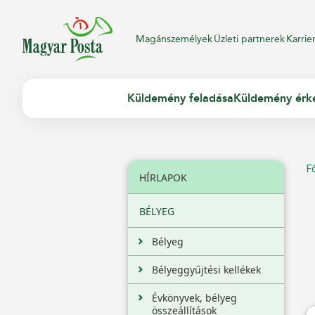
Magánszemélyek
Üzleti partnerek
Karrie
Küldemény feladása
Küldemény érk
F
HÍRLAPOK
BÉLYEG
Bélyeg
Bélyeggyűjtési kellékek
Évkönyvek, bélyeg
összeállítások