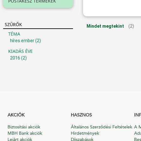
POSTAKÉSZ TERMÉKEK
SZŰRŐK
Mindet megtekint
(2)
TÉMA
híres ember
(2)
KIADÁS ÉVE
2016
(2)
AKCIÓK
HASZNOS
IN
Biztosítási akciók
Általános Szerződési Feltételek
A M
MBH Bank akciók
Hirdetmények
Ada
Lejárt akciók
Díjszabások
Bes