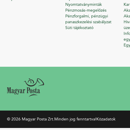
Nyomtatványminták
Kar
Pénzmosás-megelőzés
Aka
Pénzforgalmi, pénzügyi
Aka
panaszkezelési szabályzat
Hiv
Süti tájékoztató
üze
Inf
egy
Eg
© 2026 Magyar Posta Zrt.
Minden jog fenntartva!
Közadatok