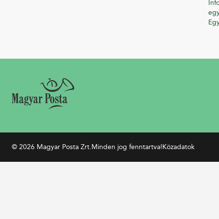
Inf
egy
Eg
© 2026 Magyar Posta Zrt.
Minden jog fenntartva!
Közadatok