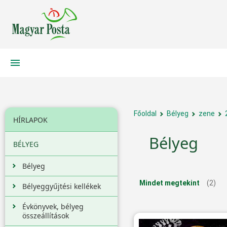
Főoldal
Bélyeg
zene
HÍRLAPOK
Bélyeg
BÉLYEG
Bélyeg
Mindet megtekint
(2)
Bélyeggyűjtési kellékek
Évkönyvek, bélyeg
összeállítások