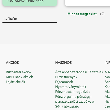
POSTAKÉSZ TERMÉKEK
Mindet megtekint
(2)
SZŰRŐK
AKCIÓK
HASZNOS
IN
Biztosítási akciók
Általános Szerződési Feltételek
A M
MBH Bank akciók
Hirdetmények
Ada
Lejárt akciók
Díjszabások
Bes
Nyomtatványminták
Kar
Pénzmosás-megelőzés
Aka
Pénzforgalmi, pénzügyi
Aka
panaszkezelési szabályzat
Hiv
Süti tájékoztató
üze