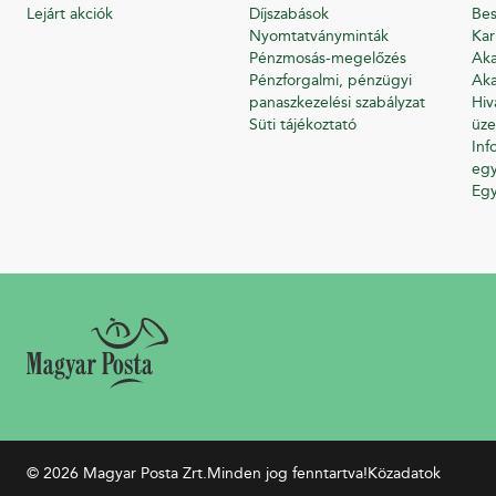
Lejárt akciók
Díjszabások
Bes
Nyomtatványminták
Kar
Pénzmosás-megelőzés
Aka
Pénzforgalmi, pénzügyi
Aka
panaszkezelési szabályzat
Hiv
Süti tájékoztató
üze
Inf
egy
Eg
© 2026 Magyar Posta Zrt.
Minden jog fenntartva!
Közadatok