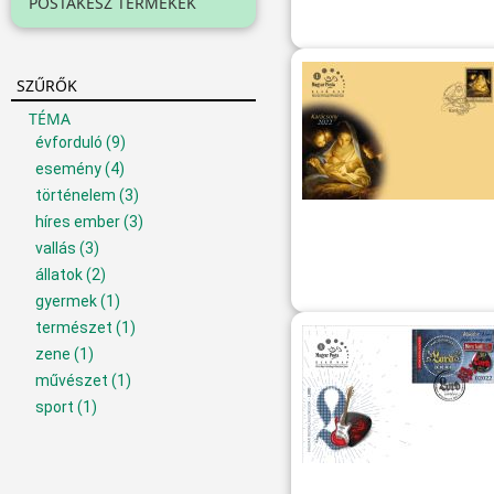
POSTAKÉSZ TERMÉKEK
SZŰRŐK
TÉMA
évforduló
(9)
esemény
(4)
történelem
(3)
híres ember
(3)
vallás
(3)
állatok
(2)
gyermek
(1)
természet
(1)
zene
(1)
művészet
(1)
sport
(1)