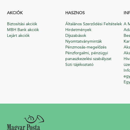
AKCIÓK
HASZNOS
IN
Biztosítási akciók
Általános Szerződési Feltételek
A M
MBH Bank akciók
Hirdetmények
Ada
Lejárt akciók
Díjszabások
Bes
Nyomtatványminták
Kar
Pénzmosás-megelőzés
Aka
Pénzforgalmi, pénzügyi
Aka
panaszkezelési szabályzat
Hiv
Süti tájékoztató
üze
Inf
egy
Eg