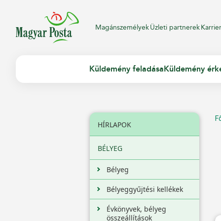
Magánszemélyek
Üzleti partnerek
Karrie
Küldemény feladása
Küldemény érk
F
HÍRLAPOK
BÉLYEG
Bélyeg
Bélyeggyűjtési kellékek
Évkönyvek, bélyeg
összeállítások