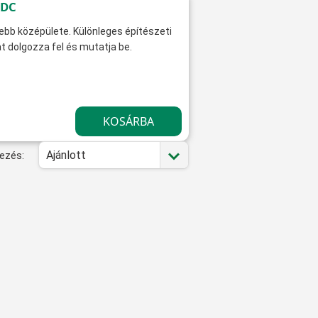
FDC
ebb középülete. Különleges építészeti
at dolgozza fel és mutatja be.
Ajánlott
ezés: