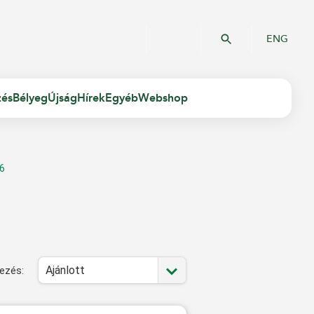
ENG
zés
Bélyeg
Újság
Hírek
Egyéb
Webshop
6
Ajánlott
ezés: