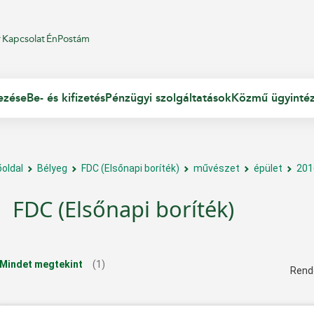
r
Kapcsolat
ÉnPostám
ezése
Be- és kifizetés
Pénzügyi szolgáltatások
Közmű ügyinté
őoldal
Bélyeg
FDC (Elsőnapi boríték)
művészet
épület
201
FDC (Elsőnapi boríték)
Mindet megtekint
(1)
Rend