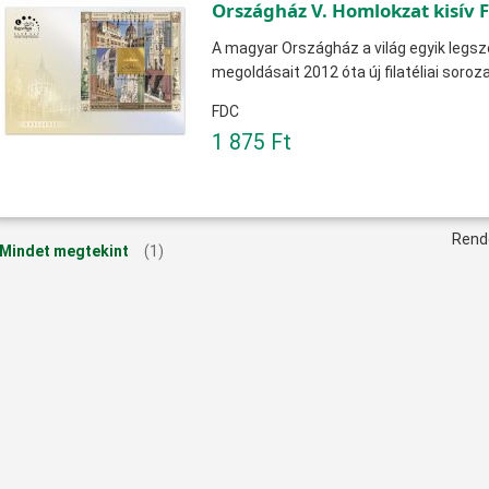
Országház V. Homlokzat kisív 
A magyar Országház a világ egyik legsz
megoldásait 2012 óta új filatéliai soroz
FDC
1 875 Ft
Rend
Mindet megtekint
(1)