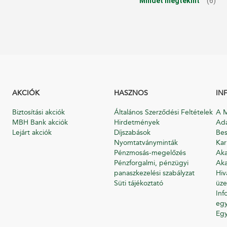
Mindet megtekint
(6)
AKCIÓK
HASZNOS
IN
Biztosítási akciók
Általános Szerződési Feltételek
A M
MBH Bank akciók
Hirdetmények
Ada
Lejárt akciók
Díjszabások
Bes
Nyomtatványminták
Kar
Pénzmosás-megelőzés
Aka
Pénzforgalmi, pénzügyi
Aka
panaszkezelési szabályzat
Hiv
Süti tájékoztató
üze
Inf
egy
Eg