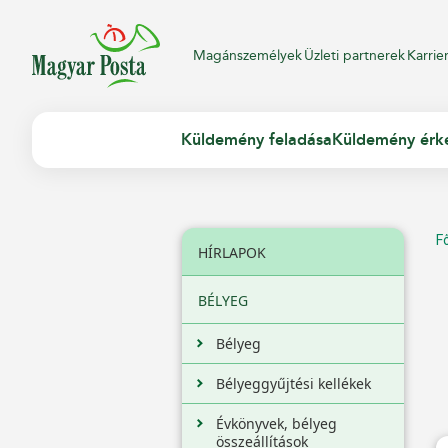
Magánszemélyek
Üzleti partnerek
Karrie
Küldemény feladása
Küldemény érk
F
HÍRLAPOK
BÉLYEG
Bélyeg
Bélyeggyűjtési kellékek
Évkönyvek, bélyeg
összeállítások