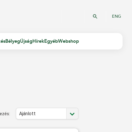
ENG
zés
Bélyeg
Újság
Hírek
Egyéb
Webshop
Ajánlott
ezés: