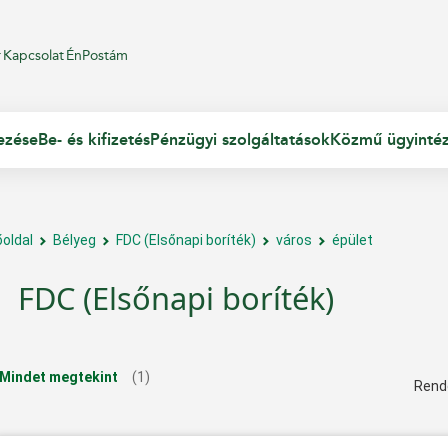
r
Kapcsolat
ÉnPostám
ezése
Be- és kifizetés
Pénzügyi szolgáltatások
Közmű ügyinté
őoldal
Bélyeg
FDC (Elsőnapi boríték)
város
épület
FDC (Elsőnapi boríték)
Mindet megtekint
(1)
Rend